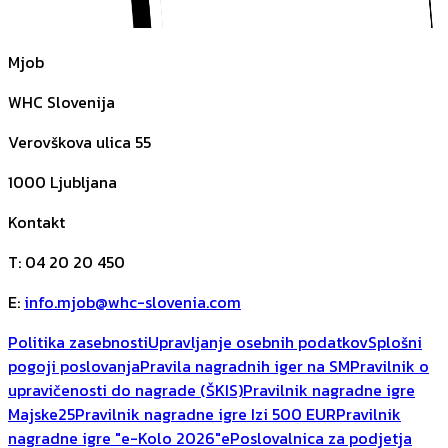
Mjob
WHC Slovenija
Verovškova ulica 55
1000
Ljubljana
Kontakt
T
:
04 20 20 450
E
:
info.mjob@whc-slovenia.com
Politika zasebnosti
Upravljanje osebnih podatkov
Splošni
pogoji poslovanja
Pravila nagradnih iger na SM
Pravilnik o
upravičenosti do nagrade (ŠKIS)
Pravilnik nagradne igre
Majske25
Pravilnik nagradne igre Izi 500 EUR
Pravilnik
nagradne igre "e-Kolo 2026"
ePoslovalnica za podjetja