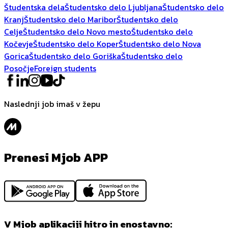
Študentska dela
Študentsko delo Ljubljana
Študentsko delo
Kranj
Študentsko delo Maribor
Študentsko delo
Celje
Študentsko delo Novo mesto
Študentsko delo
Kočevje
Študentsko delo Koper
Študentsko delo Nova
Gorica
Študentsko delo Goriška
Študentsko delo
Posočje
Foreign students
Naslednji job imaš v žepu
Prenesi Mjob APP
V Mjob aplikaciji hitro in enostavno: