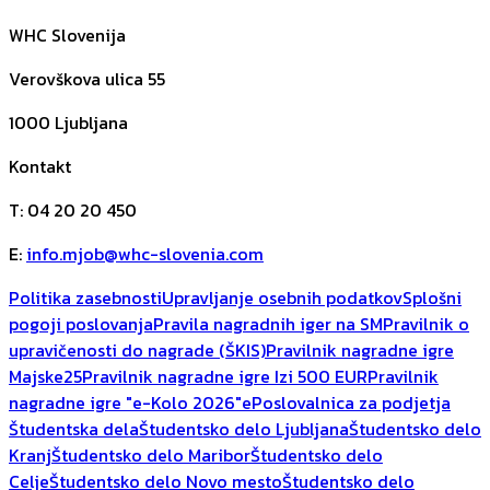
WHC Slovenija
Verovškova ulica 55
1000
Ljubljana
Kontakt
T
:
04 20 20 450
E
:
info.mjob@whc-slovenia.com
Politika zasebnosti
Upravljanje osebnih podatkov
Splošni
pogoji poslovanja
Pravila nagradnih iger na SM
Pravilnik o
upravičenosti do nagrade (ŠKIS)
Pravilnik nagradne igre
Majske25
Pravilnik nagradne igre Izi 500 EUR
Pravilnik
nagradne igre "e-Kolo 2026"
ePoslovalnica za podjetja
Študentska dela
Študentsko delo Ljubljana
Študentsko delo
Kranj
Študentsko delo Maribor
Študentsko delo
Celje
Študentsko delo Novo mesto
Študentsko delo