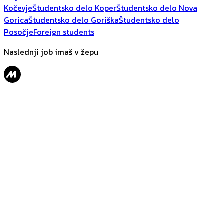
Kočevje
Študentsko delo Koper
Študentsko delo Nova
Gorica
Študentsko delo Goriška
Študentsko delo
Posočje
Foreign students
Naslednji job imaš v žepu