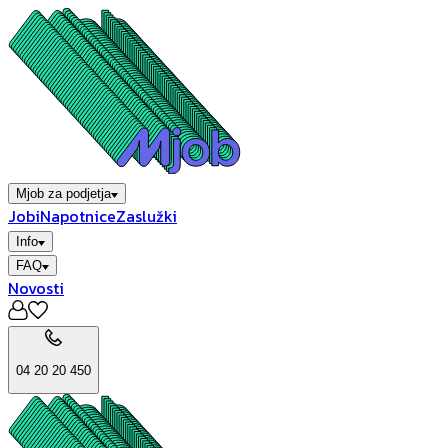
Mjob za podjetja
Jobi
Napotnice
Zaslužki
Info
FAQ
Novosti
04 20 20 450