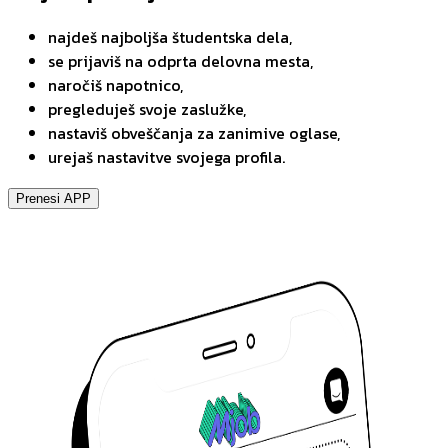
najdeš najboljša študentska dela,
se prijaviš na odprta delovna mesta,
naročiš napotnico,
pregleduješ svoje zaslužke,
nastaviš obveščanja za zanimive oglase,
urejaš nastavitve svojega profila.
Prenesi APP