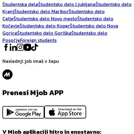
Študentska dela
Študentsko delo Ljubljana
Študentsko delo
Kranj
Študentsko delo Maribor
Študentsko delo
Celje
Študentsko delo Novo mesto
Študentsko delo
Kočevje
Študentsko delo Koper
Študentsko delo Nova
Gorica
Študentsko delo Goriška
Študentsko delo
Posočje
Foreign students
Naslednji job imaš v žepu
Prenesi Mjob APP
V Mjob aplikaciji hitro in enostavno: