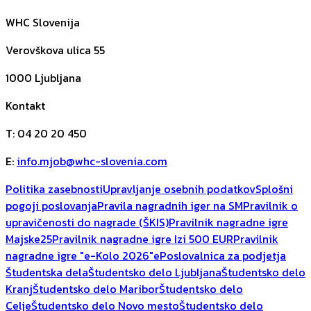
WHC Slovenija
Verovškova ulica 55
1000
Ljubljana
Kontakt
T
:
04 20 20 450
E
:
info.mjob@whc-slovenia.com
Politika zasebnosti
Upravljanje osebnih podatkov
Splošni
pogoji poslovanja
Pravila nagradnih iger na SM
Pravilnik o
upravičenosti do nagrade (ŠKIS)
Pravilnik nagradne igre
Majske25
Pravilnik nagradne igre Izi 500 EUR
Pravilnik
nagradne igre "e-Kolo 2026"
ePoslovalnica za podjetja
Študentska dela
Študentsko delo Ljubljana
Študentsko delo
Kranj
Študentsko delo Maribor
Študentsko delo
Celje
Študentsko delo Novo mesto
Študentsko delo