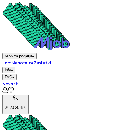
Mjob za podjetja
Jobi
Napotnice
Zaslužki
Info
FAQ
Novosti
04 20 20 450