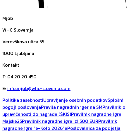
Mjob
WHC Slovenija
Verovškova ulica 55
1000
Ljubljana
Kontakt
T
:
04 20 20 450
E
:
info.mjob@whc-slovenia.com
Politika zasebnosti
Upravljanje osebnih podatkov
Splošni
pogoji poslovanja
Pravila nagradnih iger na SM
Pravilnik o
upravičenosti do nagrade (ŠKIS)
Pravilnik nagradne igre
Majske25
Pravilnik nagradne igre Izi 500 EUR
Pravilnik
nagradne igre "e-Kolo 2026"
ePoslovalnica za podjetja