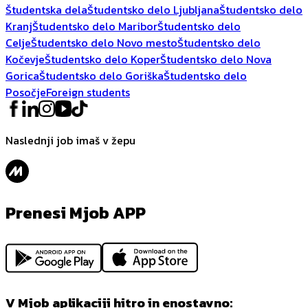
Študentska dela
Študentsko delo Ljubljana
Študentsko delo
Kranj
Študentsko delo Maribor
Študentsko delo
Celje
Študentsko delo Novo mesto
Študentsko delo
Kočevje
Študentsko delo Koper
Študentsko delo Nova
Gorica
Študentsko delo Goriška
Študentsko delo
Posočje
Foreign students
Naslednji job imaš v žepu
Prenesi Mjob APP
V Mjob aplikaciji hitro in enostavno: