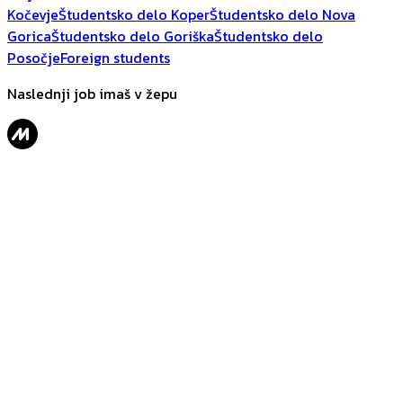
Kočevje
Študentsko delo Koper
Študentsko delo Nova
Gorica
Študentsko delo Goriška
Študentsko delo
Posočje
Foreign students
Naslednji job imaš v žepu