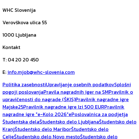
WHC Slovenija
Verovškova ulica 55
1000
Ljubljana
Kontakt
T
:
04 20 20 450
E
:
info.mjob@whc-slovenia.com
Politika zasebnosti
Upravljanje osebnih podatkov
Splošni
pogoji poslovanja
Pravila nagradnih iger na SM
Pravilnik o
upravičenosti do nagrade (ŠKIS)
Pravilnik nagradne igre
Majske25
Pravilnik nagradne igre Izi 500 EUR
Pravilnik
nagradne igre "e-Kolo 2026"
ePoslovalnica za podjetja
Študentska dela
Študentsko delo Ljubljana
Študentsko delo
Kranj
Študentsko delo Maribor
Študentsko delo
Celje
Študentsko delo Novo mesto
Študentsko delo