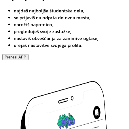
najdeš najboljša študentska dela,
se prijaviš na odprta delovna mesta,
naročiš napotnico,
pregleduješ svoje zaslužke,
nastaviš obveščanja za zanimive oglase,
urejaš nastavitve svojega profila.
Prenesi APP