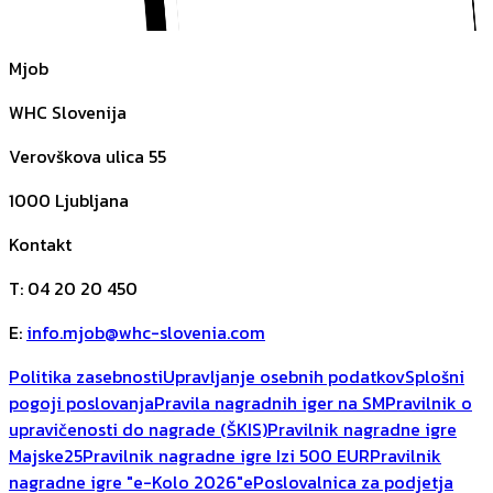
Mjob
WHC Slovenija
Verovškova ulica 55
1000
Ljubljana
Kontakt
T
:
04 20 20 450
E
:
info.mjob@whc-slovenia.com
Politika zasebnosti
Upravljanje osebnih podatkov
Splošni
pogoji poslovanja
Pravila nagradnih iger na SM
Pravilnik o
upravičenosti do nagrade (ŠKIS)
Pravilnik nagradne igre
Majske25
Pravilnik nagradne igre Izi 500 EUR
Pravilnik
nagradne igre "e-Kolo 2026"
ePoslovalnica za podjetja