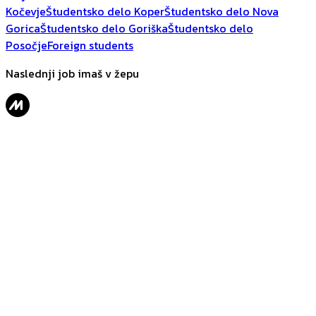
Kočevje
Študentsko delo Koper
Študentsko delo Nova
Gorica
Študentsko delo Goriška
Študentsko delo
Posočje
Foreign students
Naslednji job imaš v žepu