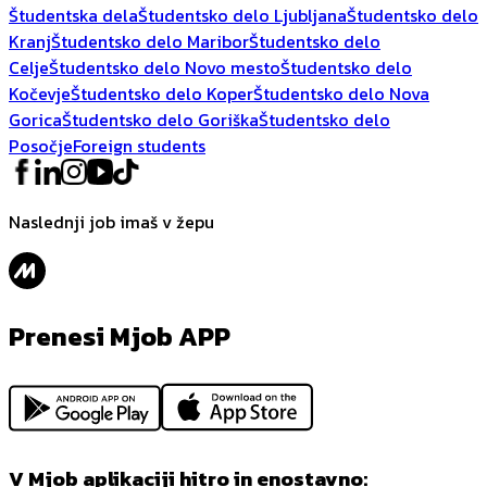
Študentska dela
Študentsko delo Ljubljana
Študentsko delo
Kranj
Študentsko delo Maribor
Študentsko delo
Celje
Študentsko delo Novo mesto
Študentsko delo
Kočevje
Študentsko delo Koper
Študentsko delo Nova
Gorica
Študentsko delo Goriška
Študentsko delo
Posočje
Foreign students
Naslednji job imaš v žepu
Prenesi Mjob APP
V Mjob aplikaciji hitro in enostavno: