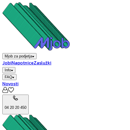
Mjob za podjetja
Jobi
Napotnice
Zaslužki
Info
FAQ
Novosti
04 20 20 450