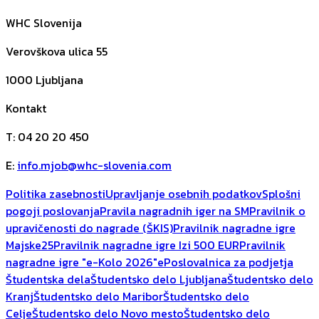
WHC Slovenija
Verovškova ulica 55
1000
Ljubljana
Kontakt
T
:
04 20 20 450
E
:
info.mjob@whc-slovenia.com
Politika zasebnosti
Upravljanje osebnih podatkov
Splošni
pogoji poslovanja
Pravila nagradnih iger na SM
Pravilnik o
upravičenosti do nagrade (ŠKIS)
Pravilnik nagradne igre
Majske25
Pravilnik nagradne igre Izi 500 EUR
Pravilnik
nagradne igre "e-Kolo 2026"
ePoslovalnica za podjetja
Študentska dela
Študentsko delo Ljubljana
Študentsko delo
Kranj
Študentsko delo Maribor
Študentsko delo
Celje
Študentsko delo Novo mesto
Študentsko delo