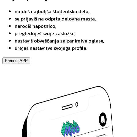
najdeš najboljša študentska dela,
se prijaviš na odprta delovna mesta,
naročiš napotnico,
pregleduješ svoje zaslužke,
nastaviš obveščanja za zanimive oglase,
urejaš nastavitve svojega profila.
Prenesi APP