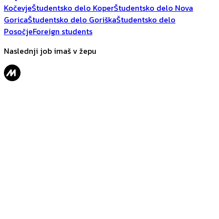
Kočevje
Študentsko delo Koper
Študentsko delo Nova
Gorica
Študentsko delo Goriška
Študentsko delo
Posočje
Foreign students
Naslednji job imaš v žepu