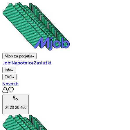
Mjob za podjetja
Jobi
Napotnice
Zaslužki
Info
FAQ
Novosti
04 20 20 450