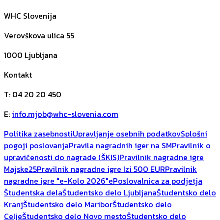
WHC Slovenija
Verovškova ulica 55
1000
Ljubljana
Kontakt
T
:
04 20 20 450
E
:
info.mjob@whc-slovenia.com
Politika zasebnosti
Upravljanje osebnih podatkov
Splošni
pogoji poslovanja
Pravila nagradnih iger na SM
Pravilnik o
upravičenosti do nagrade (ŠKIS)
Pravilnik nagradne igre
Majske25
Pravilnik nagradne igre Izi 500 EUR
Pravilnik
nagradne igre "e-Kolo 2026"
ePoslovalnica za podjetja
Študentska dela
Študentsko delo Ljubljana
Študentsko delo
Kranj
Študentsko delo Maribor
Študentsko delo
Celje
Študentsko delo Novo mesto
Študentsko delo