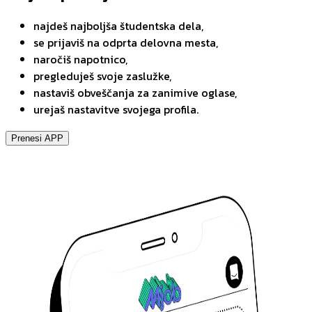
najdeš najboljša študentska dela,
se prijaviš na odprta delovna mesta,
naročiš napotnico,
pregleduješ svoje zaslužke,
nastaviš obveščanja za zanimive oglase,
urejaš nastavitve svojega profila.
Prenesi APP