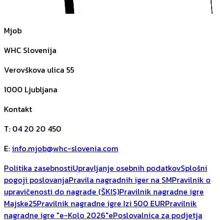
Mjob
WHC Slovenija
Verovškova ulica 55
1000
Ljubljana
Kontakt
T
:
04 20 20 450
E
:
info.mjob@whc-slovenia.com
Politika zasebnosti
Upravljanje osebnih podatkov
Splošni
pogoji poslovanja
Pravila nagradnih iger na SM
Pravilnik o
upravičenosti do nagrade (ŠKIS)
Pravilnik nagradne igre
Majske25
Pravilnik nagradne igre Izi 500 EUR
Pravilnik
nagradne igre "e-Kolo 2026"
ePoslovalnica za podjetja