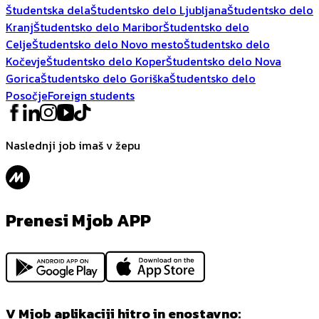
Študentska dela
Študentsko delo Ljubljana
Študentsko delo
Kranj
Študentsko delo Maribor
Študentsko delo
Celje
Študentsko delo Novo mesto
Študentsko delo
Kočevje
Študentsko delo Koper
Študentsko delo Nova
Gorica
Študentsko delo Goriška
Študentsko delo
Posočje
Foreign students
Naslednji job imaš v žepu
Prenesi Mjob APP
V Mjob aplikaciji hitro in enostavno: