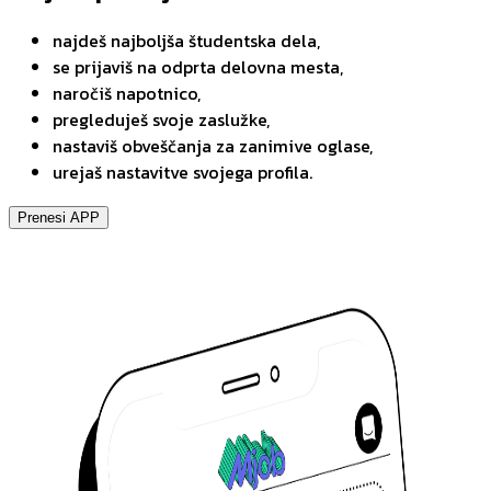
najdeš najboljša študentska dela,
se prijaviš na odprta delovna mesta,
naročiš napotnico,
pregleduješ svoje zaslužke,
nastaviš obveščanja za zanimive oglase,
urejaš nastavitve svojega profila.
Prenesi APP