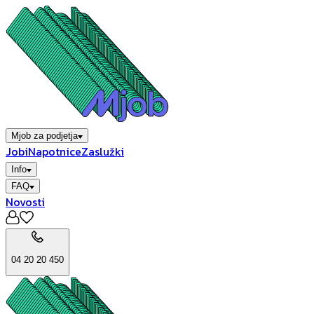
Mjob za podjetja
Jobi
Napotnice
Zaslužki
Info
FAQ
Novosti
04 20 20 450