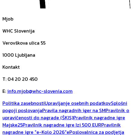
Mjob
WHC Slovenija
Verovškova ulica 55
1000
Ljubljana
Kontakt
T
:
04 20 20 450
E
:
info.mjob@whc-slovenia.com
Politika zasebnosti
Upravljanje osebnih podatkov
Splošni
pogoji poslovanja
Pravila nagradnih iger na SM
Pravilnik o
upravičenosti do nagrade (ŠKIS)
Pravilnik nagradne igre
Majske25
Pravilnik nagradne igre Izi 500 EUR
Pravilnik
nagradne igre "e-Kolo 2026"
ePoslovalnica za podjetja