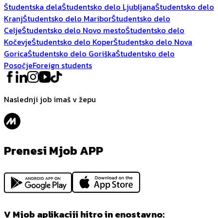
Študentska dela
Študentsko delo Ljubljana
Študentsko delo
Kranj
Študentsko delo Maribor
Študentsko delo
Celje
Študentsko delo Novo mesto
Študentsko delo
Kočevje
Študentsko delo Koper
Študentsko delo Nova
Gorica
Študentsko delo Goriška
Študentsko delo
Posočje
Foreign students
Naslednji job imaš v žepu
Prenesi Mjob APP
V Mjob aplikaciji hitro in enostavno: