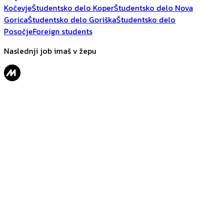
Kočevje
Študentsko delo Koper
Študentsko delo Nova
Gorica
Študentsko delo Goriška
Študentsko delo
Posočje
Foreign students
Naslednji job imaš v žepu