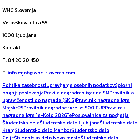
WHC Slovenija
Verovškova ulica 55
1000
Ljubljana
Kontakt
T
:
04 20 20 450
E
:
info.mjob@whc-slovenia.com
Politika zasebnosti
Upravljanje osebnih podatkov
Splošni
pogoji poslovanja
Pravila nagradnih iger na SM
Pravilnik o
upravičenosti do nagrade (ŠKIS)
Pravilnik nagradne igre
Majske25
Pravilnik nagradne igre Izi 500 EUR
Pravilnik
nagradne igre "e-Kolo 2026"
ePoslovalnica za podjetja
Študentska dela
Študentsko delo Ljubljana
Študentsko delo
Kranj
Študentsko delo Maribor
Študentsko delo
Celje
Študentsko delo Novo mesto
Študentsko delo