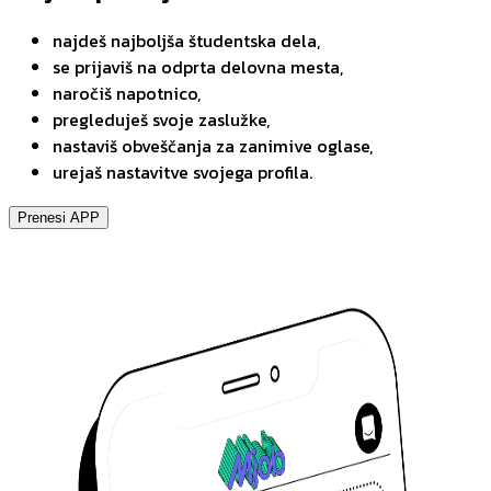
najdeš najboljša študentska dela,
se prijaviš na odprta delovna mesta,
naročiš napotnico,
pregleduješ svoje zaslužke,
nastaviš obveščanja za zanimive oglase,
urejaš nastavitve svojega profila.
Prenesi APP