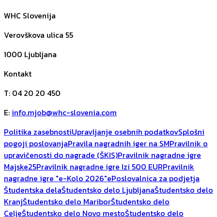
WHC Slovenija
Verovškova ulica 55
1000
Ljubljana
Kontakt
T
:
04 20 20 450
E
:
info.mjob@whc-slovenia.com
Politika zasebnosti
Upravljanje osebnih podatkov
Splošni
pogoji poslovanja
Pravila nagradnih iger na SM
Pravilnik o
upravičenosti do nagrade (ŠKIS)
Pravilnik nagradne igre
Majske25
Pravilnik nagradne igre Izi 500 EUR
Pravilnik
nagradne igre "e-Kolo 2026"
ePoslovalnica za podjetja
Študentska dela
Študentsko delo Ljubljana
Študentsko delo
Kranj
Študentsko delo Maribor
Študentsko delo
Celje
Študentsko delo Novo mesto
Študentsko delo