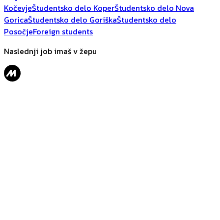
Kočevje
Študentsko delo Koper
Študentsko delo Nova
Gorica
Študentsko delo Goriška
Študentsko delo
Posočje
Foreign students
Naslednji job imaš v žepu