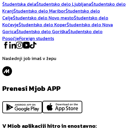
Študentska dela
Študentsko delo Ljubljana
Študentsko delo
Kranj
Študentsko delo Maribor
Študentsko delo
Celje
Študentsko delo Novo mesto
Študentsko delo
Kočevje
Študentsko delo Koper
Študentsko delo Nova
Gorica
Študentsko delo Goriška
Študentsko delo
Posočje
Foreign students
Naslednji job imaš v žepu
Prenesi Mjob APP
V Mjob aplikaciji hitro in enostavno: