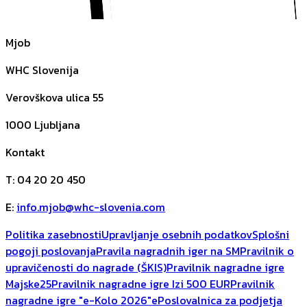
Mjob
WHC Slovenija
Verovškova ulica 55
1000
Ljubljana
Kontakt
T
:
04 20 20 450
E
:
info.mjob@whc-slovenia.com
Politika zasebnosti
Upravljanje osebnih podatkov
Splošni
pogoji poslovanja
Pravila nagradnih iger na SM
Pravilnik o
upravičenosti do nagrade (ŠKIS)
Pravilnik nagradne igre
Majske25
Pravilnik nagradne igre Izi 500 EUR
Pravilnik
nagradne igre "e-Kolo 2026"
ePoslovalnica za podjetja