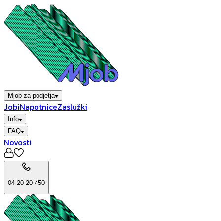
Mjob za podjetja
Jobi
Napotnice
Zaslužki
Info
FAQ
Novosti
04 20 20 450