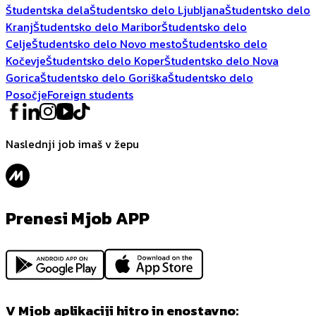
Študentska dela
Študentsko delo Ljubljana
Študentsko delo
Kranj
Študentsko delo Maribor
Študentsko delo
Celje
Študentsko delo Novo mesto
Študentsko delo
Kočevje
Študentsko delo Koper
Študentsko delo Nova
Gorica
Študentsko delo Goriška
Študentsko delo
Posočje
Foreign students
Naslednji job imaš v žepu
Prenesi Mjob APP
V Mjob aplikaciji hitro in enostavno: