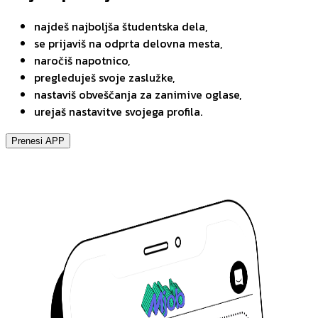
najdeš najboljša študentska dela,
se prijaviš na odprta delovna mesta,
naročiš napotnico,
pregleduješ svoje zaslužke,
nastaviš obveščanja za zanimive oglase,
urejaš nastavitve svojega profila.
Prenesi APP