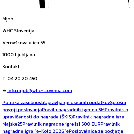
Mjob
WHC Slovenija
Verovškova ulica 55
1000
Ljubljana
Kontakt
T
:
04 20 20 450
E
:
info.mjob@whc-slovenia.com
Politika zasebnosti
Upravljanje osebnih podatkov
Splošni
pogoji poslovanja
Pravila nagradnih iger na SM
Pravilnik o
upravičenosti do nagrade (ŠKIS)
Pravilnik nagradne igre
Majske25
Pravilnik nagradne igre Izi 500 EUR
Pravilnik
nagradne igre "e-Kolo 2026"
ePoslovalnica za podjetja