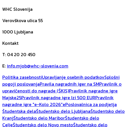
WHC Slovenija
Verovškova ulica 55
1000
Ljubljana
Kontakt
T
:
04 20 20 450
E
:
info.mjob@whc-slovenia.com
Politika zasebnosti
Upravljanje osebnih podatkov
Splošni
pogoji poslovanja
Pravila nagradnih iger na SM
Pravilnik o
upravičenosti do nagrade (ŠKIS)
Pravilnik nagradne igre
Majske25
Pravilnik nagradne igre Izi 500 EUR
Pravilnik
nagradne igre "e-Kolo 2026"
ePoslovalnica za podjetja
Študentska dela
Študentsko delo Ljubljana
Študentsko delo
Kranj
Študentsko delo Maribor
Študentsko delo
Celje
Študentsko delo Novo mesto
Študentsko delo