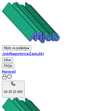
Mjob za podjetja
Jobi
Napotnice
Zaslužki
Info
FAQ
Novosti
04 20 20 450