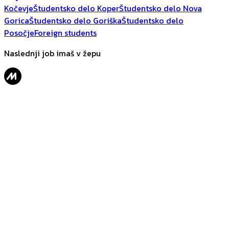
Kočevje
Študentsko delo Koper
Študentsko delo Nova
Gorica
Študentsko delo Goriška
Študentsko delo
Posočje
Foreign students
Naslednji job imaš v žepu