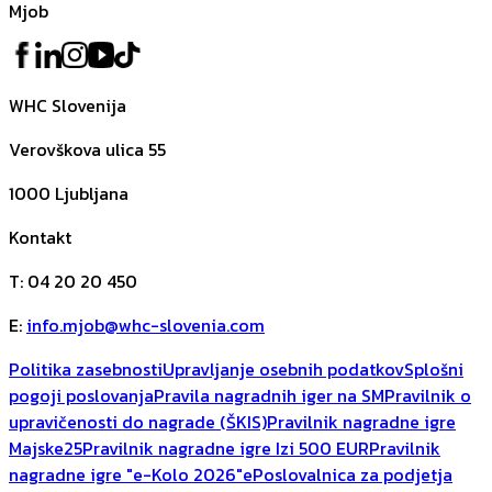
Mjob
WHC Slovenija
Verovškova ulica 55
1000
Ljubljana
Kontakt
T
:
04 20 20 450
E
:
info.mjob@whc-slovenia.com
Politika zasebnosti
Upravljanje osebnih podatkov
Splošni
pogoji poslovanja
Pravila nagradnih iger na SM
Pravilnik o
upravičenosti do nagrade (ŠKIS)
Pravilnik nagradne igre
Majske25
Pravilnik nagradne igre Izi 500 EUR
Pravilnik
nagradne igre "e-Kolo 2026"
ePoslovalnica za podjetja