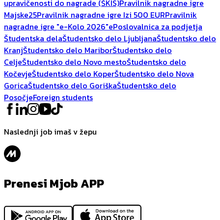
upravičenosti do nagrade (ŠKIS)
Pravilnik nagradne igre
Majske25
Pravilnik nagradne igre Izi 500 EUR
Pravilnik
nagradne igre "e-Kolo 2026"
ePoslovalnica za podjetja
Študentska dela
Študentsko delo Ljubljana
Študentsko delo
Kranj
Študentsko delo Maribor
Študentsko delo
Celje
Študentsko delo Novo mesto
Študentsko delo
Kočevje
Študentsko delo Koper
Študentsko delo Nova
Gorica
Študentsko delo Goriška
Študentsko delo
Posočje
Foreign students
Naslednji job imaš v žepu
Prenesi Mjob APP