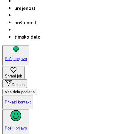
urejenost
poštenost
timsko delo
Pošlji prijavo
Shrani job
Deli job
Vsa dela podjetja
Prikaži kontakt
Pošlji prijavo