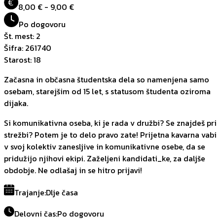
€
8,00 € - 9,00 €
Po dogovoru
Št. mest
:
2
Šifra
:
261740
Starost
:
18
Začasna in občasna študentska dela so namenjena samo
osebam, starejšim od 15 let, s statusom študenta oziroma
dijaka.
Si komunikativna oseba, ki je rada v družbi? Se znajdeš pri
strežbi? Potem je to delo pravo zate! Prijetna kavarna vabi
v svoj kolektiv zanesljive in komunikativne osebe, da se
pridužijo njihovi ekipi. Zaželjeni kandidati_ke, za daljše
obdobje. Ne odlašaj in se hitro prijavi!
Trajanje
:
Dlje časa
Delovni čas
:
Po dogovoru