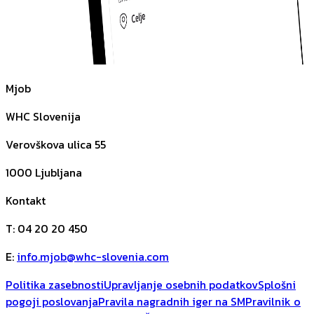
Mjob
WHC Slovenija
Verovškova ulica 55
1000
Ljubljana
Kontakt
T
:
04 20 20 450
E
:
info.mjob@whc-slovenia.com
Politika zasebnosti
Upravljanje osebnih podatkov
Splošni
pogoji poslovanja
Pravila nagradnih iger na SM
Pravilnik o