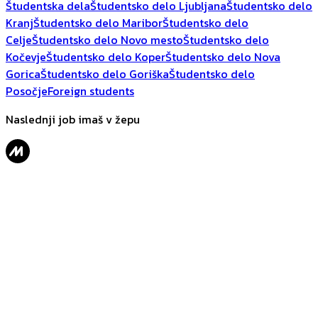
Študentska dela
Študentsko delo Ljubljana
Študentsko delo
Kranj
Študentsko delo Maribor
Študentsko delo
Celje
Študentsko delo Novo mesto
Študentsko delo
Kočevje
Študentsko delo Koper
Študentsko delo Nova
Gorica
Študentsko delo Goriška
Študentsko delo
Posočje
Foreign students
Naslednji job imaš v žepu