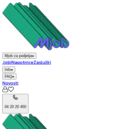
Mjob za podjetja
Jobi
Napotnice
Zaslužki
Info
FAQ
Novosti
04 20 20 450