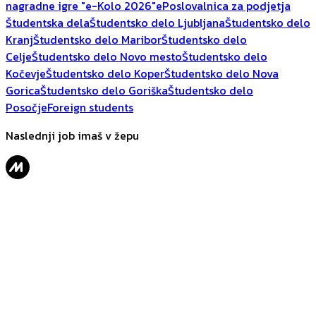
nagradne igre "e-Kolo 2026"
ePoslovalnica za podjetja
Študentska dela
Študentsko delo Ljubljana
Študentsko delo
Kranj
Študentsko delo Maribor
Študentsko delo
Celje
Študentsko delo Novo mesto
Študentsko delo
Kočevje
Študentsko delo Koper
Študentsko delo Nova
Gorica
Študentsko delo Goriška
Študentsko delo
Posočje
Foreign students
Naslednji job imaš v žepu