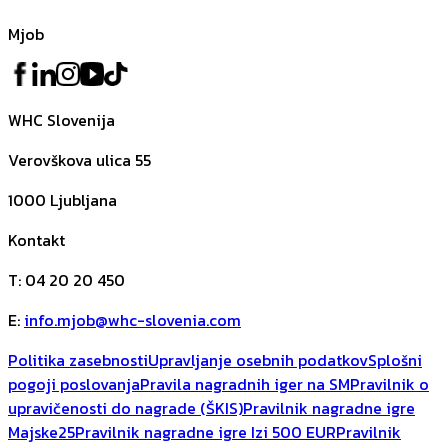
Mjob
WHC Slovenija
Verovškova ulica 55
1000
Ljubljana
Kontakt
T
:
04 20 20 450
E
:
info.mjob@whc-slovenia.com
Politika zasebnosti
Upravljanje osebnih podatkov
Splošni
pogoji poslovanja
Pravila nagradnih iger na SM
Pravilnik o
upravičenosti do nagrade (ŠKIS)
Pravilnik nagradne igre
Majske25
Pravilnik nagradne igre Izi 500 EUR
Pravilnik