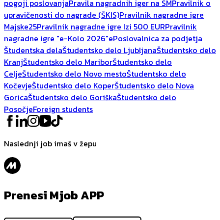
pogoji poslovanja
Pravila nagradnih iger na SM
Pravilnik o
upravičenosti do nagrade (ŠKIS)
Pravilnik nagradne igre
Majske25
Pravilnik nagradne igre Izi 500 EUR
Pravilnik
nagradne igre "e-Kolo 2026"
ePoslovalnica za podjetja
Študentska dela
Študentsko delo Ljubljana
Študentsko delo
Kranj
Študentsko delo Maribor
Študentsko delo
Celje
Študentsko delo Novo mesto
Študentsko delo
Kočevje
Študentsko delo Koper
Študentsko delo Nova
Gorica
Študentsko delo Goriška
Študentsko delo
Posočje
Foreign students
Naslednji job imaš v žepu
Prenesi Mjob APP