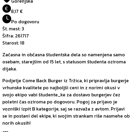
Gorenjska
€
8,17 €
Po dogovoru
Št. mest
:
3
Šifra
:
261717
Starost
:
18
Začasna in občasna študentska dela so namenjena samo
osebam, starejšim od 15 let, s statusom študenta oziroma
dijaka.
Podjetje Come Back Burger iz Tržica, ki pripravlja burgerje
vrhunske kvalitete po najboljši ceni in z norimi okusi v
svojo ekipo vabi študente_ke za dostavo burgerjev čez
poletni čas oziroma po dogovoru. Pogoj za prijavo je
vozniški izpit B kategorije, saj se razvaža z avtom. Prijavi
se in postani del ekipe, ki svojim strankam riše nasmehe ob
norih okusih!