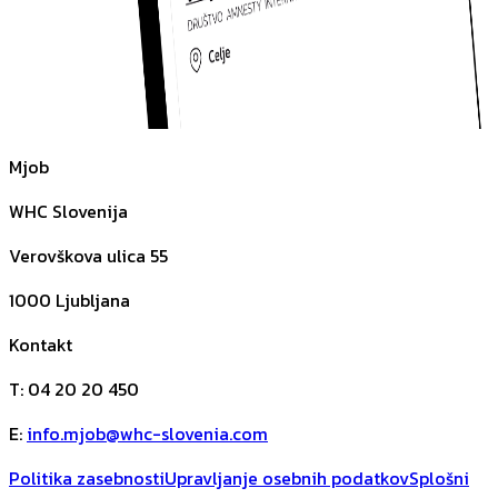
Mjob
WHC Slovenija
Verovškova ulica 55
1000
Ljubljana
Kontakt
T
:
04 20 20 450
E
:
info.mjob@whc-slovenia.com
Politika zasebnosti
Upravljanje osebnih podatkov
Splošni