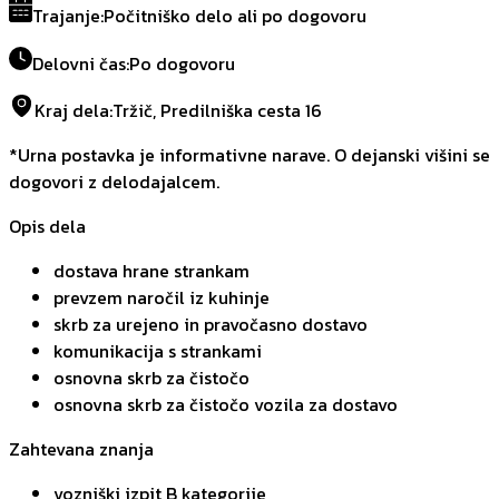
Trajanje
:
Počitniško delo ali po dogovoru
Delovni čas
:
Po dogovoru
Kraj dela
:
Tržič, Predilniška cesta 16
*Urna postavka je informativne narave. O dejanski višini se
dogovori z delodajalcem.
Opis dela
dostava hrane strankam
prevzem naročil iz kuhinje
skrb za urejeno in pravočasno dostavo
komunikacija s strankami
osnovna skrb za čistočo
osnovna skrb za čistočo vozila za dostavo
Zahtevana znanja
vozniški izpit B kategorije