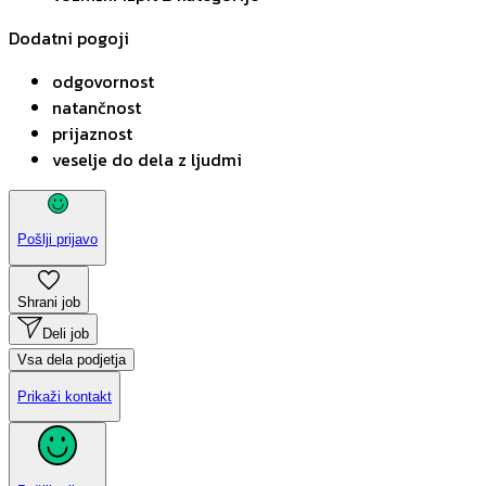
Dodatni pogoji
odgovornost
natančnost
prijaznost
veselje do dela z ljudmi
Pošlji prijavo
Shrani job
Deli job
Vsa dela podjetja
Prikaži kontakt