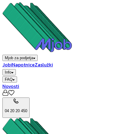
Mjob za podjetja
Jobi
Napotnice
Zaslužki
Info
FAQ
Novosti
04 20 20 450