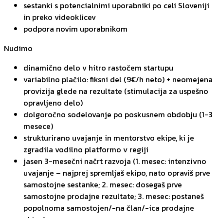
sestanki s potencialnimi uporabniki po celi Sloveniji
in preko videoklicev
podpora novim uporabnikom
Nudimo
dinamično delo v hitro rastočem startupu
variabilno plačilo: fiksni del (9€/h neto) + neomejena
provizija glede na rezultate (stimulacija za uspešno
opravljeno delo)
dolgoročno sodelovanje po poskusnem obdobju (1-3
mesece)
strukturirano uvajanje in mentorstvo ekipe, ki je
zgradila vodilno platformo v regiji
jasen 3-mesečni načrt razvoja (1. mesec: intenzivno
uvajanje – najprej spremljaš ekipo, nato opraviš prve
samostojne sestanke; 2. mesec: dosegaš prve
samostojne prodajne rezultate; 3. mesec: postaneš
popolnoma samostojen/-na član/-ica prodajne