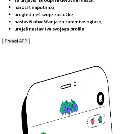
se prijaviš na odprta delovna mesta,
naročiš napotnico,
pregleduješ svoje zaslužke,
nastaviš obveščanja za zanimive oglase,
urejaš nastavitve svojega profila.
Prenesi APP