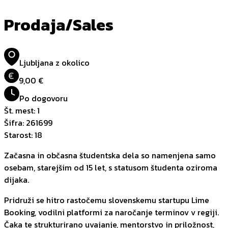
Prodaja/Sales
Ljubljana z okolico
€
9,00 €
Po dogovoru
Št. mest
:
1
Šifra
:
261699
Starost
:
18
Začasna in občasna študentska dela so namenjena samo
osebam, starejšim od 15 let, s statusom študenta oziroma
dijaka.
Pridruži se hitro rastočemu slovenskemu startupu Lime
Booking, vodilni platformi za naročanje terminov v regiji.
Čaka te strukturirano uvajanje, mentorstvo in priložnost,