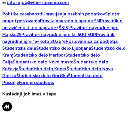
E
:
info.mjob@whc-slovenia.com
Politika zasebnosti
Upravljanje osebnih podatkov
Splošni
pogoji poslovanja
Pravila nagradnih iger na SM
Pravilnik o
upravičenosti do nagrade (ŠKIS)
Pravilnik nagradne igre
Majske25
Pravilnik nagradne igre Izi 500 EUR
Pravilnik
nagradne igre "e-Kolo 2026"
ePoslovalnica za podjetja
Študentska dela
Študentsko delo Ljubljana
Študentsko delo
Kranj
Študentsko delo Maribor
Študentsko delo
Celje
Študentsko delo Novo mesto
Študentsko delo
Kočevje
Študentsko delo Koper
Študentsko delo Nova
Gorica
Študentsko delo Goriška
Študentsko delo
Posočje
Foreign students
Naslednji job imaš v žepu