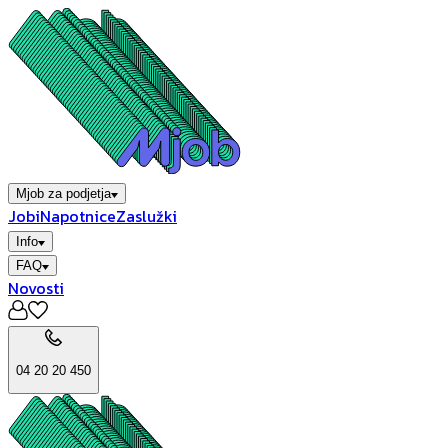
Mjob za podjetja
Jobi
Napotnice
Zaslužki
Info
FAQ
Novosti
04 20 20 450