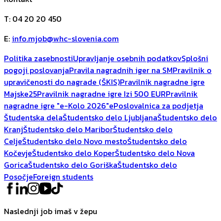
T
:
04 20 20 450
E
:
info.mjob@whc-slovenia.com
Politika zasebnosti
Upravljanje osebnih podatkov
Splošni
pogoji poslovanja
Pravila nagradnih iger na SM
Pravilnik o
upravičenosti do nagrade (ŠKIS)
Pravilnik nagradne igre
Majske25
Pravilnik nagradne igre Izi 500 EUR
Pravilnik
nagradne igre "e-Kolo 2026"
ePoslovalnica za podjetja
Študentska dela
Študentsko delo Ljubljana
Študentsko delo
Kranj
Študentsko delo Maribor
Študentsko delo
Celje
Študentsko delo Novo mesto
Študentsko delo
Kočevje
Študentsko delo Koper
Študentsko delo Nova
Gorica
Študentsko delo Goriška
Študentsko delo
Posočje
Foreign students
Naslednji job imaš v žepu