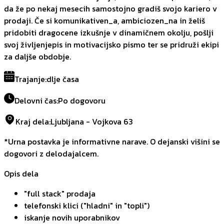
da že po nekaj mesecih samostojno gradiš svojo kariero v
prodaji. Če si komunikativen_a, ambiciozen_na in želiš
pridobiti dragocene izkušnje v dinamičnem okolju, pošlji
svoj življenjepis in motivacijsko pismo ter se pridruži ekipi
za daljše obdobje.
Trajanje
:
dlje časa
Delovni čas
:
Po dogovoru
Kraj dela
:
Ljubljana - Vojkova 63
*Urna postavka je informativne narave. O dejanski višini se
dogovori z delodajalcem.
Opis dela
"full stack" prodaja
telefonski klici ("hladni" in "topli")
iskanje novih uporabnikov