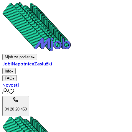
Mjob za podjetja
Jobi
Napotnice
Zaslužki
Info
FAQ
Novosti
04 20 20 450