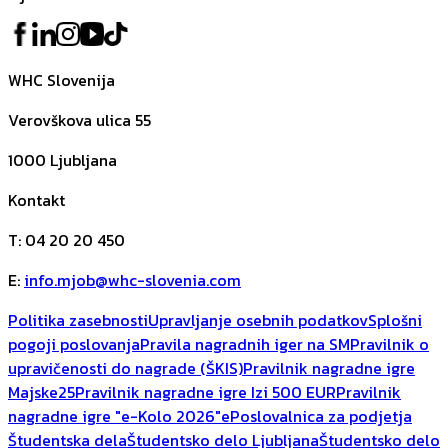
WHC Slovenija
Verovškova ulica 55
1000
Ljubljana
Kontakt
T
:
04 20 20 450
E
:
info.mjob@whc-slovenia.com
Politika zasebnosti
Upravljanje osebnih podatkov
Splošni
pogoji poslovanja
Pravila nagradnih iger na SM
Pravilnik o
upravičenosti do nagrade (ŠKIS)
Pravilnik nagradne igre
Majske25
Pravilnik nagradne igre Izi 500 EUR
Pravilnik
nagradne igre "e-Kolo 2026"
ePoslovalnica za podjetja
Študentska dela
Študentsko delo Ljubljana
Študentsko delo