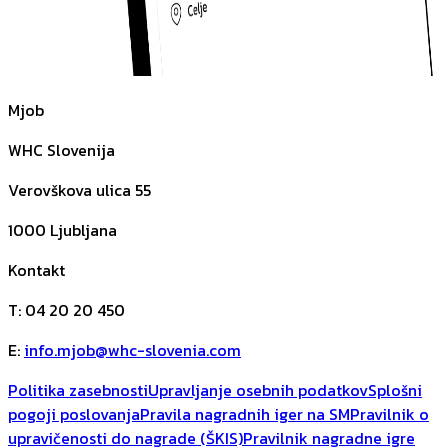
Mjob
WHC Slovenija
Verovškova ulica 55
1000
Ljubljana
Kontakt
T
:
04 20 20 450
E
:
info.mjob@whc-slovenia.com
Politika zasebnosti
Upravljanje osebnih podatkov
Splošni
pogoji poslovanja
Pravila nagradnih iger na SM
Pravilnik o
upravičenosti do nagrade (ŠKIS)
Pravilnik nagradne igre