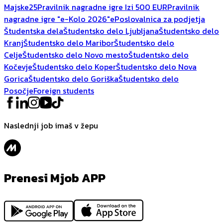
Majske25
Pravilnik nagradne igre Izi 500 EUR
Pravilnik
nagradne igre "e-Kolo 2026"
ePoslovalnica za podjetja
Študentska dela
Študentsko delo Ljubljana
Študentsko delo
Kranj
Študentsko delo Maribor
Študentsko delo
Celje
Študentsko delo Novo mesto
Študentsko delo
Kočevje
Študentsko delo Koper
Študentsko delo Nova
Gorica
Študentsko delo Goriška
Študentsko delo
Posočje
Foreign students
Naslednji job imaš v žepu
Prenesi Mjob APP