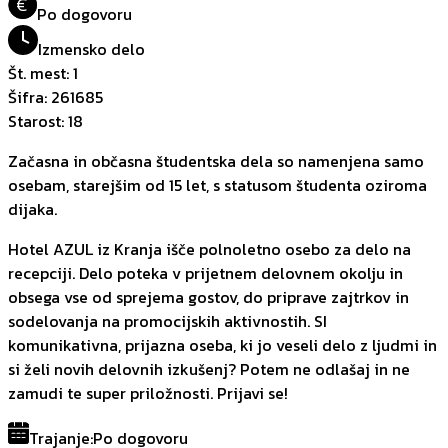
€
Po dogovoru
Izmensko delo
Št. mest
:
1
Šifra
:
261685
Starost
:
18
Začasna in občasna študentska dela so namenjena samo
osebam, starejšim od 15 let, s statusom študenta oziroma
dijaka.
Hotel AZUL iz Kranja išče polnoletno osebo za delo na
recepciji. Delo poteka v prijetnem delovnem okolju in
obsega vse od sprejema gostov, do priprave zajtrkov in
sodelovanja na promocijskih aktivnostih. SI
komunikativna, prijazna oseba, ki jo veseli delo z ljudmi in
si želi novih delovnih izkušenj? Potem ne odlašaj in ne
zamudi te super priložnosti. Prijavi se!
Trajanje
:
Po dogovoru