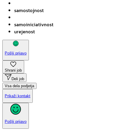
samostojnost
samoiniciativnost
urejenost
Pošlji prijavo
Shrani job
Deli job
Vsa dela podjetja
Prikaži kontakt
Pošlji prijavo