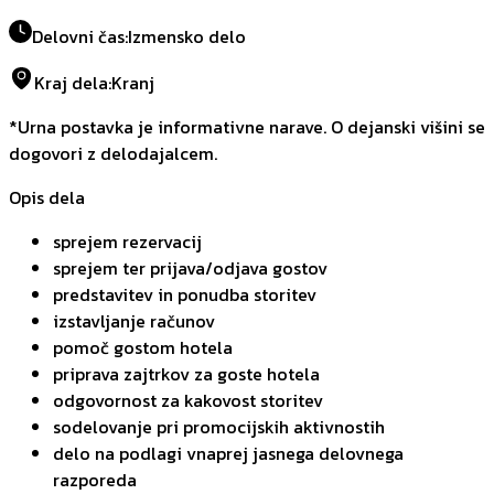
Delovni čas
:
Izmensko delo
Kraj dela
:
Kranj
*Urna postavka je informativne narave. O dejanski višini se
dogovori z delodajalcem.
Opis dela
sprejem rezervacij
sprejem ter prijava/odjava gostov
predstavitev in ponudba storitev
izstavljanje računov
pomoč gostom hotela
priprava zajtrkov za goste hotela
odgovornost za kakovost storitev
sodelovanje pri promocijskih aktivnostih
delo na podlagi vnaprej jasnega delovnega
razporeda