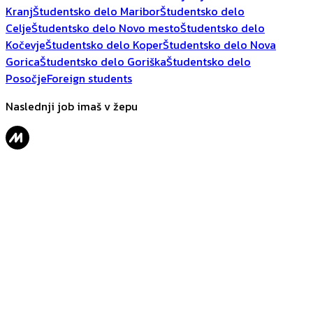
Kranj
Študentsko delo Maribor
Študentsko delo
Celje
Študentsko delo Novo mesto
Študentsko delo
Kočevje
Študentsko delo Koper
Študentsko delo Nova
Gorica
Študentsko delo Goriška
Študentsko delo
Posočje
Foreign students
Naslednji job imaš v žepu