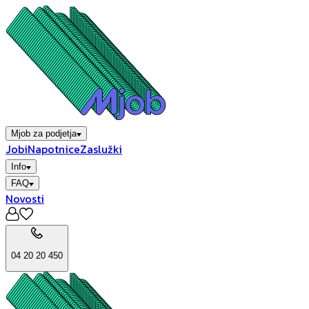
Mjob za podjetja
Jobi
Napotnice
Zaslužki
Info
FAQ
Novosti
04 20 20 450