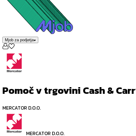
Mjob za podjetja
Pomoč v trgovini Cash & Car
MERCATOR D.O.O.
MERCATOR D.O.O.