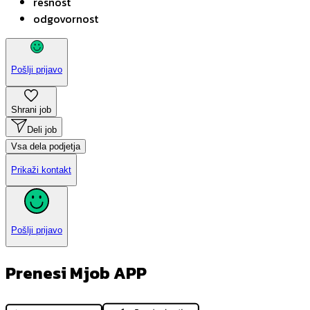
resnost
odgovornost
Pošlji prijavo
Shrani job
Deli job
Vsa dela podjetja
Prikaži kontakt
Pošlji prijavo
Prenesi Mjob APP