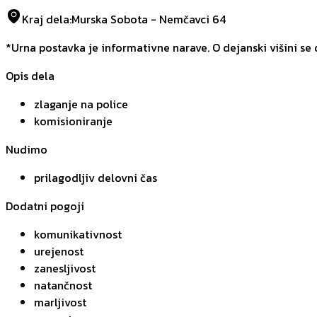
Kraj dela
:
Murska Sobota - Nemčavci 64
*Urna postavka je informativne narave. O dejanski višini se
Opis dela
zlaganje na police
komisioniranje
Nudimo
prilagodljiv delovni čas
Dodatni pogoji
komunikativnost
urejenost
zanesljivost
natančnost
marljivost