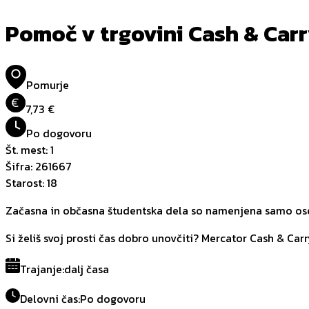
Pomoč v trgovini Cash & Car
Pomurje
€
7,73 €
Po dogovoru
Št. mest
:
1
Šifra
:
261667
Starost
:
18
Začasna in občasna študentska dela so namenjena samo oseb
Si želiš svoj prosti čas dobro unovčiti? Mercator Cash & Carr
Trajanje
:
dalj časa
Delovni čas
:
Po dogovoru