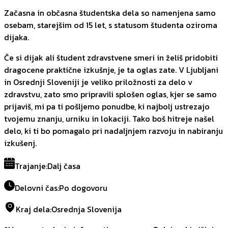
Začasna in občasna študentska dela so namenjena samo
osebam, starejšim od 15 let, s statusom študenta oziroma
dijaka.
Če si dijak ali študent zdravstvene smeri in želiš pridobiti
dragocene praktične izkušnje, je ta oglas zate. V Ljubljani
in Osrednji Sloveniji je veliko priložnosti za delo v
zdravstvu, zato smo pripravili splošen oglas, kjer se samo
prijaviš, mi pa ti pošljemo ponudbe, ki najbolj ustrezajo
tvojemu znanju, urniku in lokaciji. Tako boš hitreje našel
delo, ki ti bo pomagalo pri nadaljnjem razvoju in nabiranju
izkušenj.
Trajanje
:
Dalj časa
Delovni čas
:
Po dogovoru
Kraj dela
:
Osrednja Slovenija