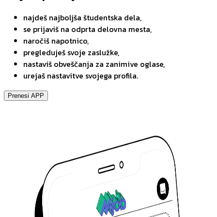
najdeš najboljša študentska dela,
se prijaviš na odprta delovna mesta,
naročiš napotnico,
pregleduješ svoje zaslužke,
nastaviš obveščanja za zanimive oglase,
urejaš nastavitve svojega profila.
Prenesi APP