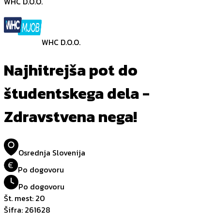
WHC D.O.O.
WHC D.O.O.
Najhitrejša pot do
študentskega dela -
Zdravstvena nega!
Osrednja Slovenija
€
Po dogovoru
Po dogovoru
Št. mest
:
20
Šifra
:
261628