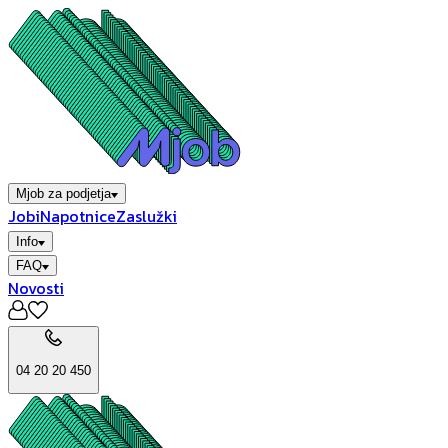
Mjob za podjetja
Jobi
Napotnice
Zaslužki
Info
FAQ
Novosti
04 20 20 450