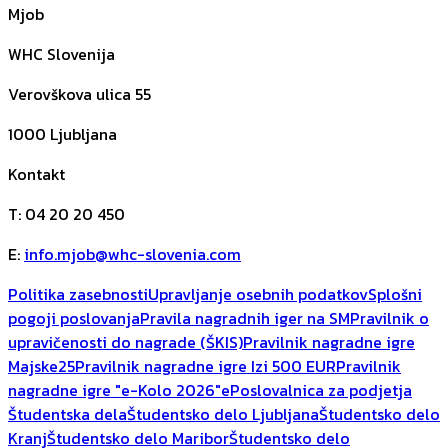
Mjob
WHC Slovenija
Verovškova ulica 55
1000
Ljubljana
Kontakt
T
:
04 20 20 450
E
:
info.mjob@whc-slovenia.com
Politika zasebnosti
Upravljanje osebnih podatkov
Splošni
pogoji poslovanja
Pravila nagradnih iger na SM
Pravilnik o
upravičenosti do nagrade (ŠKIS)
Pravilnik nagradne igre
Majske25
Pravilnik nagradne igre Izi 500 EUR
Pravilnik
nagradne igre "e-Kolo 2026"
ePoslovalnica za podjetja
Študentska dela
Študentsko delo Ljubljana
Študentsko delo
Kranj
Študentsko delo Maribor
Študentsko delo