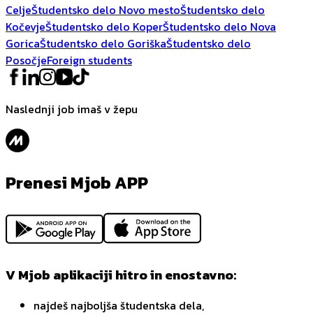
Celje
Študentsko delo Novo mesto
Študentsko delo
Kočevje
Študentsko delo Koper
Študentsko delo Nova
Gorica
Študentsko delo Goriška
Študentsko delo
Posočje
Foreign students
Naslednji job imaš v žepu
Prenesi Mjob APP
V Mjob aplikaciji hitro in enostavno:
najdeš najboljša študentska dela,