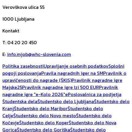
Verovškova ulica 55
1000
Ljubljana
Kontakt
T
:
04 20 20 450
E
:
info.mjob@whc-slovenia.com
Politika zasebnosti
Upravljanje osebnih podatkov
Splošni
pogoji poslovanja
Pravila nagradnih iger na SM
Pravilnik o
upravičenosti do nagrade (ŠKIS)
Pravilnik nagradne igre
Majske25
Pravilnik nagradne igre Izi 500 EUR
Pravilnik
nagradne igre "e-Kolo 2026"
ePoslovalnica za podjetja
Študentska dela
Študentsko delo Ljubljana
Študentsko delo
Kranj
Študentsko delo Maribor
Študentsko delo
Celje
Študentsko delo Novo mesto
Študentsko delo
Kočevje
Študentsko delo Koper
Študentsko delo Nova
Gorica
Študentsko delo Goriška
Študentsko delo