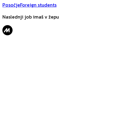
Posočje
Foreign students
Naslednji job imaš v žepu