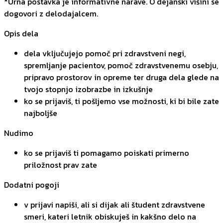
*Urna postavka je informativne narave. O dejanski višini se
dogovori z delodajalcem.
Opis dela
dela vključujejo pomoč pri zdravstveni negi,
spremljanje pacientov, pomoč zdravstvenemu osebju,
pripravo prostorov in opreme ter druga dela glede na
tvojo stopnjo izobrazbe in izkušnje
ko se prijaviš, ti pošljemo vse možnosti, ki bi bile zate
najboljše
Nudimo
ko se prijaviš ti pomagamo poiskati primerno
priložnost prav zate
Dodatni pogoji
v prijavi napiši, ali si dijak ali študent zdravstvene
smeri, kateri letnik obiskuješ in kakšno delo na