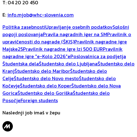
T
:
04 20 20 450
E
:
info.mjob@whc-slovenia.com
Politika zasebnosti
Upravljanje osebnih podatkov
Splošni
pogoji poslovanja
Pravila nagradnih iger na SM
Pravilnik o
upravičenosti do nagrade (ŠKIS)
Pravilnik nagradne igre
Majske25
Pravilnik nagradne igre Izi 500 EUR
Pravilnik
nagradne igre "e-Kolo 2026"
ePoslovalnica za podjetja
Študentska dela
Študentsko delo Ljubljana
Študentsko delo
Kranj
Študentsko delo Maribor
Študentsko delo
Celje
Študentsko delo Novo mesto
Študentsko delo
Kočevje
Študentsko delo Koper
Študentsko delo Nova
Gorica
Študentsko delo Goriška
Študentsko delo
Posočje
Foreign students
Naslednji job imaš v žepu