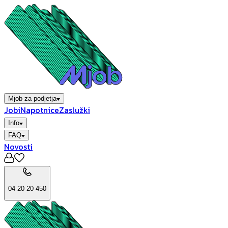
Mjob za podjetja
Jobi
Napotnice
Zaslužki
Info
FAQ
Novosti
04 20 20 450