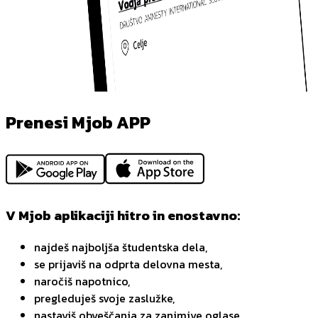
Prenesi Mjob APP
V Mjob aplikaciji hitro in enostavno:
najdeš najboljša študentska dela,
se prijaviš na odprta delovna mesta,
naročiš napotnico,
pregleduješ svoje zaslužke,
nastaviš obveščanja za zanimive oglase,