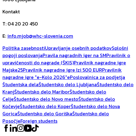
Kontakt
T
:
04 20 20 450
E
:
info.mjob@whc-slovenia.com
Politika zasebnosti
Upravljanje osebnih podatkov
Splošni
pogoji poslovanja
Pravila nagradnih iger na SM
Pravilnik o
upravičenosti do nagrade (ŠKIS)
Pravilnik nagradne igre
Majske25
Pravilnik nagradne igre Izi 500 EUR
Pravilnik
nagradne igre "e-Kolo 2026"
ePoslovalnica za podjetja
Študentska dela
Študentsko delo Ljubljana
Študentsko delo
Kranj
Študentsko delo Maribor
Študentsko delo
Celje
Študentsko delo Novo mesto
Študentsko delo
Kočevje
Študentsko delo Koper
Študentsko delo Nova
Gorica
Študentsko delo Goriška
Študentsko delo
Posočje
Foreign students