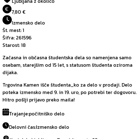
Ljubljana z okolico
€
7,80 €
Izmensko delo
Št. mest
:
1
Šifra
:
261596
Starost
:
18
Začasna in občasna študentska dela so namenjena samo
osebam, starejšim od 15 let, s statusom študenta oziroma
dijaka.
Trgovina Kamen išče študenta_ko za delo v prodaji. Delo
poteka izmensko med 9. in 19. uro, po potrebi ter dogovoru.
Hitro pošlji prijavo preko maila!
Trajanje
:
počitniško delo
Delovni čas
:
Izmensko delo