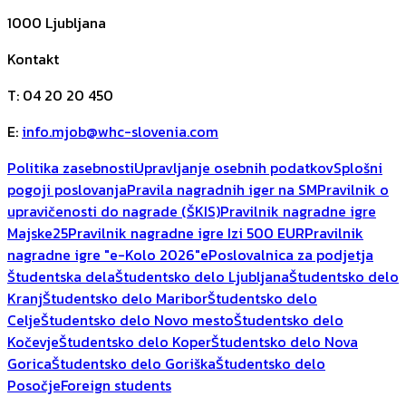
1000
Ljubljana
Kontakt
T
:
04 20 20 450
E
:
info.mjob@whc-slovenia.com
Politika zasebnosti
Upravljanje osebnih podatkov
Splošni
pogoji poslovanja
Pravila nagradnih iger na SM
Pravilnik o
upravičenosti do nagrade (ŠKIS)
Pravilnik nagradne igre
Majske25
Pravilnik nagradne igre Izi 500 EUR
Pravilnik
nagradne igre "e-Kolo 2026"
ePoslovalnica za podjetja
Študentska dela
Študentsko delo Ljubljana
Študentsko delo
Kranj
Študentsko delo Maribor
Študentsko delo
Celje
Študentsko delo Novo mesto
Študentsko delo
Kočevje
Študentsko delo Koper
Študentsko delo Nova
Gorica
Študentsko delo Goriška
Študentsko delo
Posočje
Foreign students