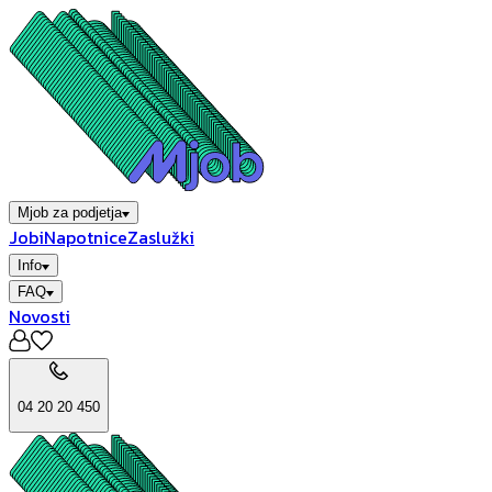
Mjob za podjetja
Jobi
Napotnice
Zaslužki
Info
FAQ
Novosti
04 20 20 450