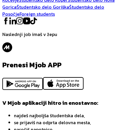
Gorica
Študentsko delo Goriška
Študentsko delo
Posočje
Foreign students
Naslednji job imaš v žepu
Prenesi Mjob APP
V Mjob aplikaciji hitro in enostavno:
najdeš najboljša študentska dela,
se prijaviš na odprta delovna mesta,
naročiš napotnico,