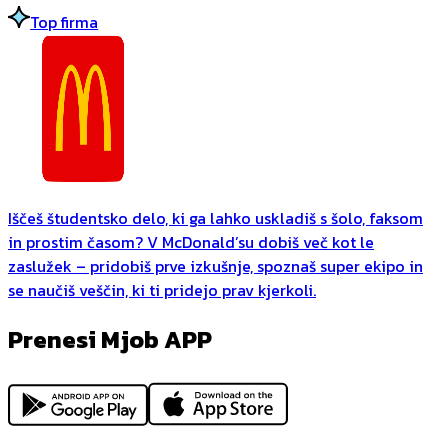
Top firma
Iščeš študentsko delo, ki ga lahko uskladiš s šolo, faksom
in prostim časom? V McDonald’su dobiš več kot le
zaslužek – pridobiš prve izkušnje, spoznaš super ekipo in
se naučiš veščin, ki ti pridejo prav kjerkoli.
Prenesi Mjob APP