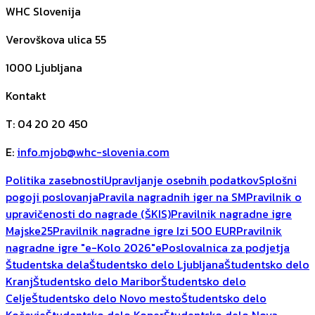
WHC Slovenija
Verovškova ulica 55
1000
Ljubljana
Kontakt
T
:
04 20 20 450
E
:
info.mjob@whc-slovenia.com
Politika zasebnosti
Upravljanje osebnih podatkov
Splošni
pogoji poslovanja
Pravila nagradnih iger na SM
Pravilnik o
upravičenosti do nagrade (ŠKIS)
Pravilnik nagradne igre
Majske25
Pravilnik nagradne igre Izi 500 EUR
Pravilnik
nagradne igre "e-Kolo 2026"
ePoslovalnica za podjetja
Študentska dela
Študentsko delo Ljubljana
Študentsko delo
Kranj
Študentsko delo Maribor
Študentsko delo
Celje
Študentsko delo Novo mesto
Študentsko delo
Kočevje
Študentsko delo Koper
Študentsko delo Nova