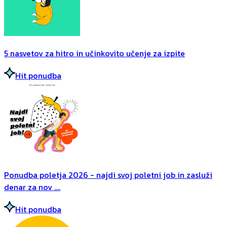
5 nasvetov za hitro in učinkovito učenje za izpite
Hit ponudba
Ponudba poletja 2026 - najdi svoj poletni job in zasluži
denar za nov ....
Hit ponudba