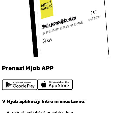
Prenesi Mjob APP
V Mjob aplikaciji hitro in enostavno:
najdeš najboljša študentska dela,