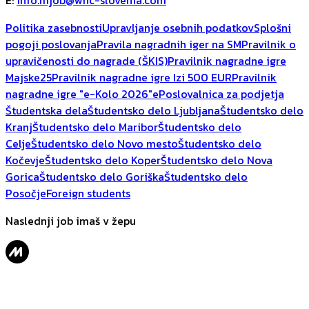
E
:
info.mjob@whc-slovenia.com
Politika zasebnosti
Upravljanje osebnih podatkov
Splošni
pogoji poslovanja
Pravila nagradnih iger na SM
Pravilnik o
upravičenosti do nagrade (ŠKIS)
Pravilnik nagradne igre
Majske25
Pravilnik nagradne igre Izi 500 EUR
Pravilnik
nagradne igre "e-Kolo 2026"
ePoslovalnica za podjetja
Študentska dela
Študentsko delo Ljubljana
Študentsko delo
Kranj
Študentsko delo Maribor
Študentsko delo
Celje
Študentsko delo Novo mesto
Študentsko delo
Kočevje
Študentsko delo Koper
Študentsko delo Nova
Gorica
Študentsko delo Goriška
Študentsko delo
Posočje
Foreign students
Naslednji job imaš v žepu