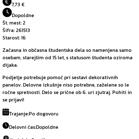
€
7,73 €
Dopoldne
Št. mest
:
2
Šifra
:
261513
Starost
:
16
Začasna in občasna študentska dela so namenjena samo
osebam, starejšim od 15 let, s statusom študenta oziroma
dijaka.
Podjetje potrebuje pomoč pri sestavi dekorativnih
panelov. Delovne izkušnje niso potrebne, zaželene so le
ročne spretnosti. Delo se prične ob 6. uri zjutraj. Pohiti in
se prijavi!
Trajanje
:
Po dogovoru
Delovni čas
:
Dopoldne