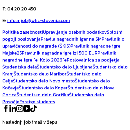
T
:
04 20 20 450
E
:
info.mjob@whc-slovenia.com
Politika zasebnosti
Upravljanje osebnih podatkov
Splošni
pogoji poslovanja
Pravila nagradnih iger na SM
Pravilnik o
upravičenosti do nagrade (ŠKIS)
Pravilnik nagradne igre
Majske25
Pravilnik nagradne igre Izi 500 EUR
Pravilnik
nagradne igre "e-Kolo 2026"
ePoslovalnica za podjetja
Študentska dela
Študentsko delo Ljubljana
Študentsko delo
Kranj
Študentsko delo Maribor
Študentsko delo
Celje
Študentsko delo Novo mesto
Študentsko delo
Kočevje
Študentsko delo Koper
Študentsko delo Nova
Gorica
Študentsko delo Goriška
Študentsko delo
Posočje
Foreign students
Naslednji job imaš v žepu