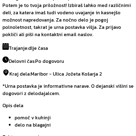
Potem je to tvoja priložnost! Izbiraš lahko med različnimi
deli, za katera imaš tudi vodeno uvajanje in kasnejšo
možnost napredovanja. Za nočno delo je pogoj
polnoletnost, takrat je urna postavka višja. Za prijavo
pokliči ali piši na kontaktni email naslov.
Trajanje
:
dlje časa
Delovni čas
:
Po dogovoru
Kraj dela
:
Maribor - Ulica Jožeta Košarja 2
*Urna postavka je informativne narave. O dejanski višini se
dogovori z delodajalcem.
Opis dela
pomoč v kuhinji
delo na blagajni