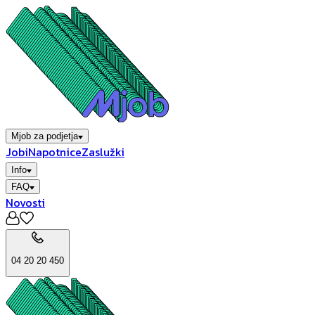
Mjob za podjetja
Jobi
Napotnice
Zaslužki
Info
FAQ
Novosti
04 20 20 450