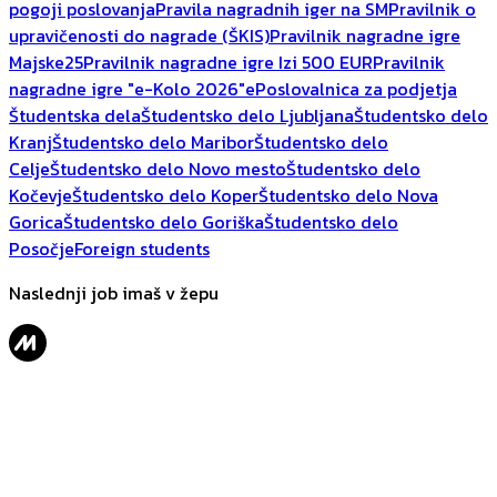
pogoji poslovanja
Pravila nagradnih iger na SM
Pravilnik o
upravičenosti do nagrade (ŠKIS)
Pravilnik nagradne igre
Majske25
Pravilnik nagradne igre Izi 500 EUR
Pravilnik
nagradne igre "e-Kolo 2026"
ePoslovalnica za podjetja
Študentska dela
Študentsko delo Ljubljana
Študentsko delo
Kranj
Študentsko delo Maribor
Študentsko delo
Celje
Študentsko delo Novo mesto
Študentsko delo
Kočevje
Študentsko delo Koper
Študentsko delo Nova
Gorica
Študentsko delo Goriška
Študentsko delo
Posočje
Foreign students
Naslednji job imaš v žepu