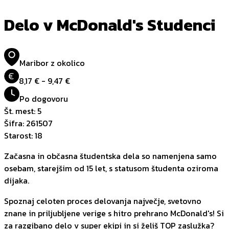
Delo v McDonald's Studenci
Maribor z okolico
€
8,17 € - 9,47 €
Po dogovoru
Št. mest
:
5
Šifra
:
261507
Starost
:
18
Začasna in občasna študentska dela so namenjena samo
osebam, starejšim od 15 let, s statusom študenta oziroma
dijaka.
Spoznaj celoten proces delovanja največje, svetovno
znane in priljubljene verige s hitro prehrano McDonald's! Si
za razgibano delo v super ekipi in si želiš TOP zaslužka?