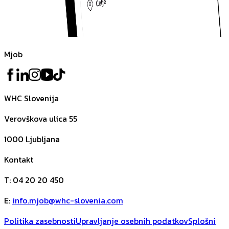
Mjob
WHC Slovenija
Verovškova ulica 55
1000
Ljubljana
Kontakt
T
:
04 20 20 450
E
:
info.mjob@whc-slovenia.com
Politika zasebnosti
Upravljanje osebnih podatkov
Splošni