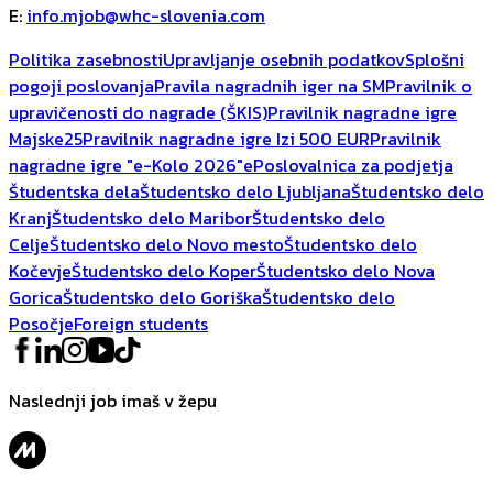
E
:
info.mjob@whc-slovenia.com
Politika zasebnosti
Upravljanje osebnih podatkov
Splošni
pogoji poslovanja
Pravila nagradnih iger na SM
Pravilnik o
upravičenosti do nagrade (ŠKIS)
Pravilnik nagradne igre
Majske25
Pravilnik nagradne igre Izi 500 EUR
Pravilnik
nagradne igre "e-Kolo 2026"
ePoslovalnica za podjetja
Študentska dela
Študentsko delo Ljubljana
Študentsko delo
Kranj
Študentsko delo Maribor
Študentsko delo
Celje
Študentsko delo Novo mesto
Študentsko delo
Kočevje
Študentsko delo Koper
Študentsko delo Nova
Gorica
Študentsko delo Goriška
Študentsko delo
Posočje
Foreign students
Naslednji job imaš v žepu