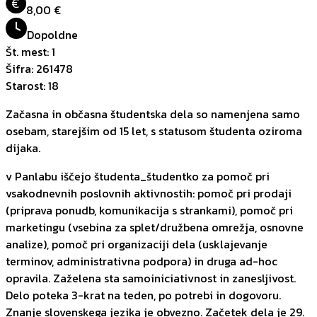
€
8,00 €
Dopoldne
Št. mest
:
1
Šifra
:
261478
Starost
:
18
Začasna in občasna študentska dela so namenjena samo
osebam, starejšim od 15 let, s statusom študenta oziroma
dijaka.
v Panlabu iščejo študenta_študentko za pomoč pri
vsakodnevnih poslovnih aktivnostih: pomoč pri prodaji
(priprava ponudb, komunikacija s strankami), pomoč pri
marketingu (vsebina za splet/družbena omrežja, osnovne
analize), pomoč pri organizaciji dela (usklajevanje
terminov, administrativna podpora) in druga ad-hoc
opravila. Zaželena sta samoiniciativnost in zanesljivost.
Delo poteka 3-krat na teden, po potrebi in dogovoru.
Znanje slovenskega jezika je obvezno. Začetek dela je 29.