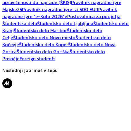
upravičenosti do nagrade (ŠKIS)
Pravilnik nagradne igre
Majske25
Pravilnik nagradne igre Izi 500 EUR
Pravilnik
nagradne igre "e-Kolo 2026"
ePoslovalnica za podjetja
Študentska dela
Študentsko delo Ljubljana
Študentsko delo
Kranj
Študentsko delo Maribor
Študentsko delo
Celje
Študentsko delo Novo mesto
Študentsko delo
Kočevje
Študentsko delo Koper
Študentsko delo Nova
Gorica
Študentsko delo Goriška
Študentsko delo
Posočje
Foreign students
Naslednji job imaš v žepu