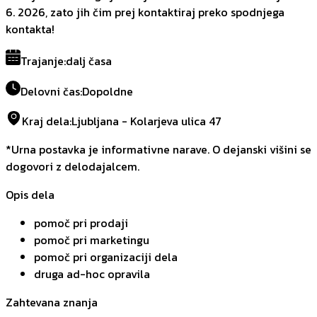
6. 2026, zato jih čim prej kontaktiraj preko spodnjega
kontakta!
Trajanje
:
dalj časa
Delovni čas
:
Dopoldne
Kraj dela
:
Ljubljana - Kolarjeva ulica 47
*Urna postavka je informativne narave. O dejanski višini se
dogovori z delodajalcem.
Opis dela
pomoč pri prodaji
pomoč pri marketingu
pomoč pri organizaciji dela
druga ad-hoc opravila
Zahtevana znanja