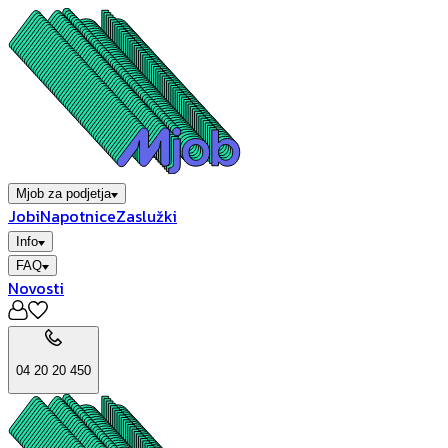
Mjob za podjetja
Jobi
Napotnice
Zaslužki
Info
FAQ
Novosti
04 20 20 450