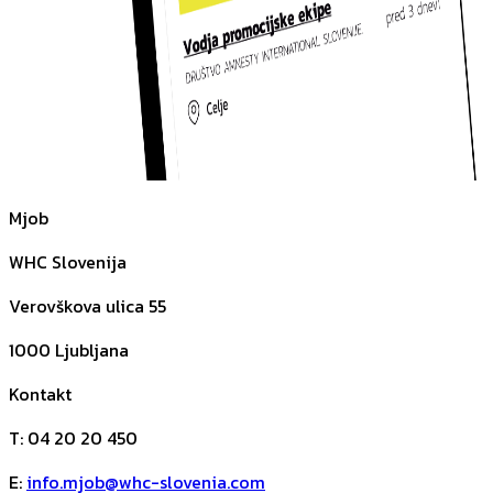
Mjob
WHC Slovenija
Verovškova ulica 55
1000
Ljubljana
Kontakt
T
:
04 20 20 450
E
:
info.mjob@whc-slovenia.com