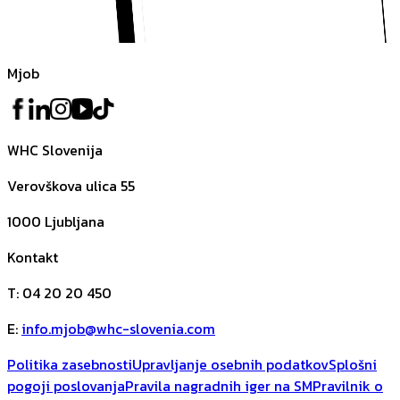
Mjob
WHC Slovenija
Verovškova ulica 55
1000
Ljubljana
Kontakt
T
:
04 20 20 450
E
:
info.mjob@whc-slovenia.com
Politika zasebnosti
Upravljanje osebnih podatkov
Splošni
pogoji poslovanja
Pravila nagradnih iger na SM
Pravilnik o