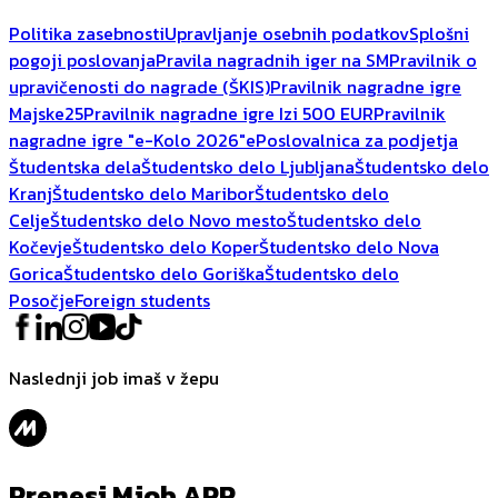
Politika zasebnosti
Upravljanje osebnih podatkov
Splošni
pogoji poslovanja
Pravila nagradnih iger na SM
Pravilnik o
upravičenosti do nagrade (ŠKIS)
Pravilnik nagradne igre
Majske25
Pravilnik nagradne igre Izi 500 EUR
Pravilnik
nagradne igre "e-Kolo 2026"
ePoslovalnica za podjetja
Študentska dela
Študentsko delo Ljubljana
Študentsko delo
Kranj
Študentsko delo Maribor
Študentsko delo
Celje
Študentsko delo Novo mesto
Študentsko delo
Kočevje
Študentsko delo Koper
Študentsko delo Nova
Gorica
Študentsko delo Goriška
Študentsko delo
Posočje
Foreign students
Naslednji job imaš v žepu
Prenesi Mjob APP