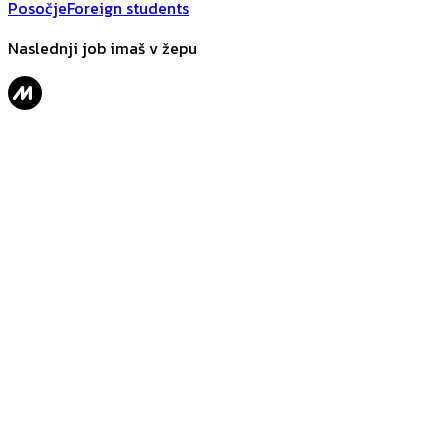
Posočje
Foreign students
Naslednji job imaš v žepu