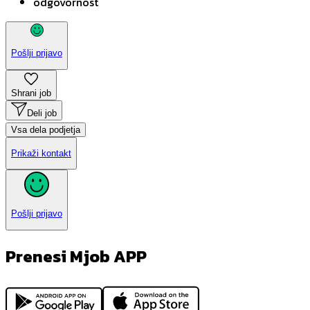
odgovornost
Pošlji prijavo
Shrani job
Deli job
Vsa dela podjetja
Prikaži kontakt
Pošlji prijavo
Prenesi Mjob APP