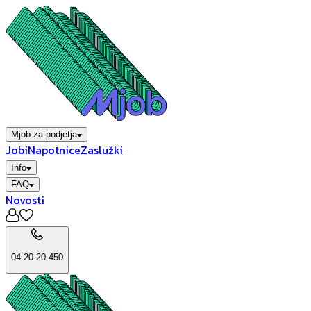
Mjob za podjetja
Jobi
Napotnice
Zaslužki
Info
FAQ
Novosti
04 20 20 450