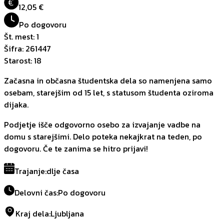
€
12,05 €
Po dogovoru
Št. mest
:
1
Šifra
:
261447
Starost
:
18
Začasna in občasna študentska dela so namenjena samo
osebam, starejšim od 15 let, s statusom študenta oziroma
dijaka.
Podjetje išče odgovorno osebo za izvajanje vadbe na
domu s starejšimi. Delo poteka nekajkrat na teden, po
dogovoru. Če te zanima se hitro prijavi!
Trajanje
:
dlje časa
Delovni čas
:
Po dogovoru
Kraj dela
:
Ljubljana