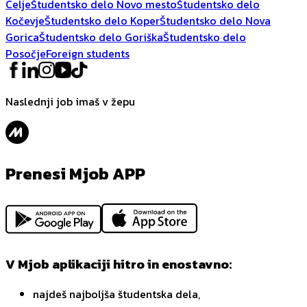
Celje
Študentsko delo Novo mesto
Študentsko delo
Kočevje
Študentsko delo Koper
Študentsko delo Nova
Gorica
Študentsko delo Goriška
Študentsko delo
Posočje
Foreign students
Naslednji job imaš v žepu
Prenesi Mjob APP
V Mjob aplikaciji hitro in enostavno:
najdeš najboljša študentska dela,