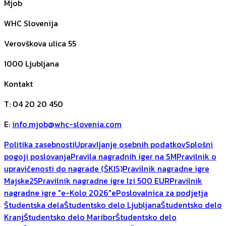
Mjob
WHC Slovenija
Verovškova ulica 55
1000
Ljubljana
Kontakt
T
:
04 20 20 450
E
:
info.mjob@whc-slovenia.com
Politika zasebnosti
Upravljanje osebnih podatkov
Splošni
pogoji poslovanja
Pravila nagradnih iger na SM
Pravilnik o
upravičenosti do nagrade (ŠKIS)
Pravilnik nagradne igre
Majske25
Pravilnik nagradne igre Izi 500 EUR
Pravilnik
nagradne igre "e-Kolo 2026"
ePoslovalnica za podjetja
Študentska dela
Študentsko delo Ljubljana
Študentsko delo
Kranj
Študentsko delo Maribor
Študentsko delo