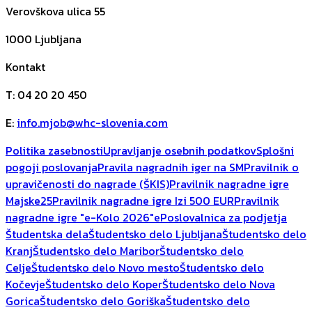
Verovškova ulica 55
1000
Ljubljana
Kontakt
T
:
04 20 20 450
E
:
info.mjob@whc-slovenia.com
Politika zasebnosti
Upravljanje osebnih podatkov
Splošni
pogoji poslovanja
Pravila nagradnih iger na SM
Pravilnik o
upravičenosti do nagrade (ŠKIS)
Pravilnik nagradne igre
Majske25
Pravilnik nagradne igre Izi 500 EUR
Pravilnik
nagradne igre "e-Kolo 2026"
ePoslovalnica za podjetja
Študentska dela
Študentsko delo Ljubljana
Študentsko delo
Kranj
Študentsko delo Maribor
Študentsko delo
Celje
Študentsko delo Novo mesto
Študentsko delo
Kočevje
Študentsko delo Koper
Študentsko delo Nova
Gorica
Študentsko delo Goriška
Študentsko delo