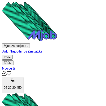
Mjob za podjetja
Jobi
Napotnice
Zaslužki
Info
FAQ
Novosti
04 20 20 450