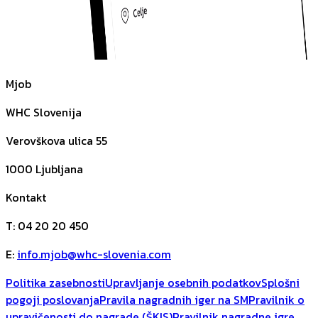
Mjob
WHC Slovenija
Verovškova ulica 55
1000
Ljubljana
Kontakt
T
:
04 20 20 450
E
:
info.mjob@whc-slovenia.com
Politika zasebnosti
Upravljanje osebnih podatkov
Splošni
pogoji poslovanja
Pravila nagradnih iger na SM
Pravilnik o
upravičenosti do nagrade (ŠKIS)
Pravilnik nagradne igre