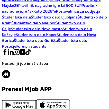
Majske25
Pravilnik nagradne igre Izi 500 EUR
Pravilnik
nagradne igre "e-Kolo 2026"
ePoslovalnica za podjetja
Študentska dela
Študentsko delo Ljubljana
Študentsko delo
Kranj
Študentsko delo Maribor
Študentsko delo
Celje
Študentsko delo Novo mesto
Študentsko delo
Kočevje
Študentsko delo Koper
Študentsko delo Nova
Gorica
Študentsko delo Goriška
Študentsko delo
Posočje
Foreign students
Naslednji job imaš v žepu
Prenesi Mjob APP