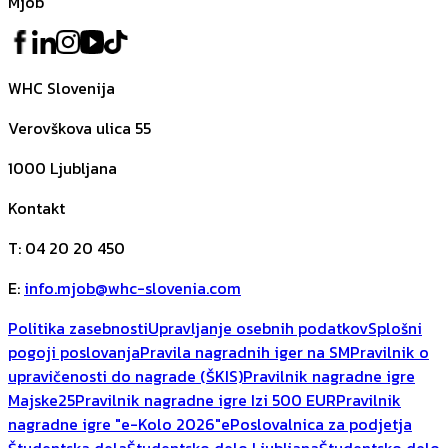
Mjob
WHC Slovenija
Verovškova ulica 55
1000
Ljubljana
Kontakt
T
:
04 20 20 450
E
:
info.mjob@whc-slovenia.com
Politika zasebnosti
Upravljanje osebnih podatkov
Splošni
pogoji poslovanja
Pravila nagradnih iger na SM
Pravilnik o
upravičenosti do nagrade (ŠKIS)
Pravilnik nagradne igre
Majske25
Pravilnik nagradne igre Izi 500 EUR
Pravilnik
nagradne igre "e-Kolo 2026"
ePoslovalnica za podjetja