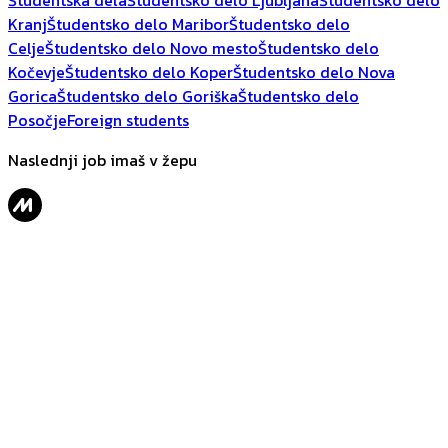
Študentska dela
Študentsko delo Ljubljana
Študentsko delo
Kranj
Študentsko delo Maribor
Študentsko delo
Celje
Študentsko delo Novo mesto
Študentsko delo
Kočevje
Študentsko delo Koper
Študentsko delo Nova
Gorica
Študentsko delo Goriška
Študentsko delo
Posočje
Foreign students
Naslednji job imaš v žepu