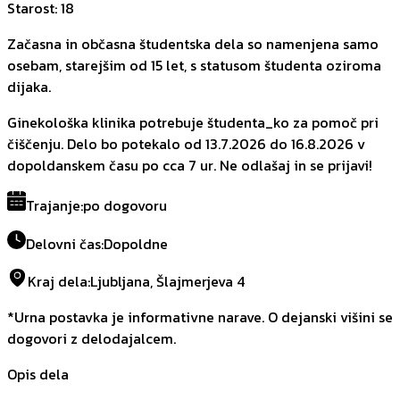
Starost
:
18
Začasna in občasna študentska dela so namenjena samo
osebam, starejšim od 15 let, s statusom študenta oziroma
dijaka.
Ginekološka klinika potrebuje študenta_ko za pomoč pri
čiščenju. Delo bo potekalo od 13.7.2026 do 16.8.2026 v
dopoldanskem času po cca 7 ur. Ne odlašaj in se prijavi!
Trajanje
:
po dogovoru
Delovni čas
:
Dopoldne
Kraj dela
:
Ljubljana, Šlajmerjeva 4
*Urna postavka je informativne narave. O dejanski višini se
dogovori z delodajalcem.
Opis dela