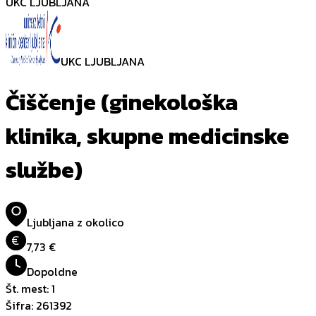
UKC LJUBLJANA
UKC LJUBLJANA
Čiščenje (ginekološka
klinika, skupne medicinske
službe)
Ljubljana z okolico
€
7,73 €
Dopoldne
Št. mest
:
1
Šifra
:
261392