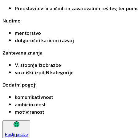
Predstavitev finančnih in zavarovalnih rešitev, ter pomo
Nudimo
mentorstvo
dolgoročni karierni razvoj
Zahtevana znanja
V. stopnja izobrazbe
vozniški izpit B kategorije
Dodatni pogoji
komunikativnost
ambicioznost
motiviranost
Pošlji prijavo