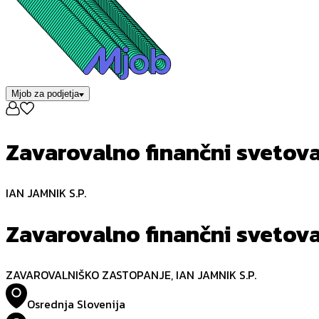
Mjob za podjetja
Zavarovalno finančni svetov
IAN JAMNIK S.P.
Zavarovalno finančni svetov
ZAVAROVALNIŠKO ZASTOPANJE, IAN JAMNIK S.P.
Osrednja Slovenija