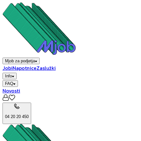
Mjob za podjetja
Jobi
Napotnice
Zaslužki
Info
FAQ
Novosti
04 20 20 450