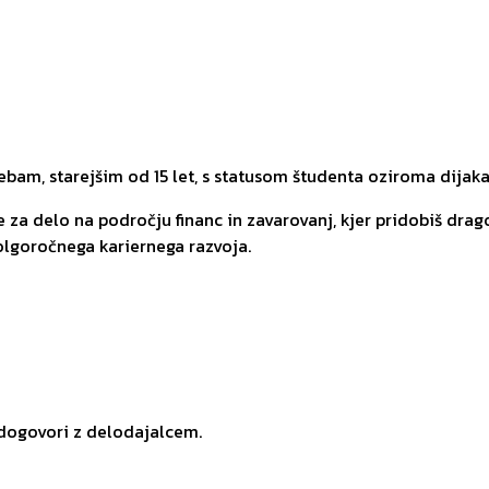
am, starejšim od 15 let, s statusom študenta oziroma dijaka
a delo na področju financ in zavarovanj, kjer pridobiš drag
olgoročnega kariernega razvoja.
 dogovori z delodajalcem.