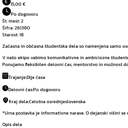
€
15,00 €
Po dogovoru
Št. mest
:
2
Šifra
:
261380
Starost
:
18
Začasna in občasna študentska dela so namenjena samo oseb
V našo ekipo vabimo komunikativne in ambiciozne študente z
Ponujamo fleksibilen delovni čas, mentorstvo in možnost d
Trajanje
:
Dlje časa
Delovni čas
:
Po dogovoru
Kraj dela
:
Celotna osrednjeslovenska
*Urna postavka je informativne narave. O dejanski višini se
Opis dela