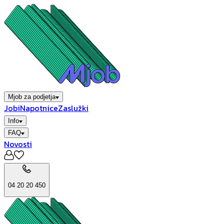
Mjob za podjetja
Jobi
Napotnice
Zaslužki
Info
FAQ
Novosti
04 20 20 450