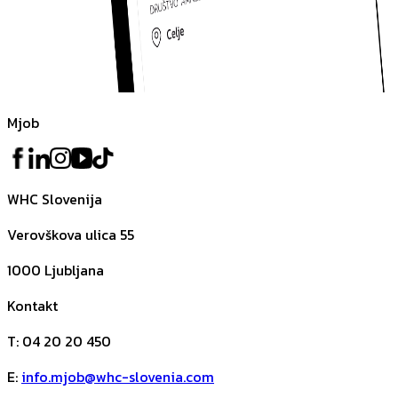
Mjob
WHC Slovenija
Verovškova ulica 55
1000
Ljubljana
Kontakt
T
:
04 20 20 450
E
:
info.mjob@whc-slovenia.com