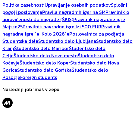
Politika zasebnosti
Upravljanje osebnih podatkov
Splošni
pogoji poslovanja
Pravila nagradnih iger na SM
Pravilnik o
upravičenosti do nagrade (ŠKIS)
Pravilnik nagradne igre
Majske25
Pravilnik nagradne igre Izi 500 EUR
Pravilnik
nagradne igre "e-Kolo 2026"
ePoslovalnica za podjetja
Študentska dela
Študentsko delo Ljubljana
Študentsko delo
Kranj
Študentsko delo Maribor
Študentsko delo
Celje
Študentsko delo Novo mesto
Študentsko delo
Kočevje
Študentsko delo Koper
Študentsko delo Nova
Gorica
Študentsko delo Goriška
Študentsko delo
Posočje
Foreign students
Naslednji job imaš v žepu