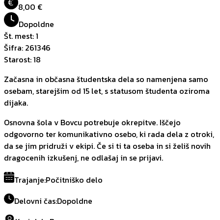
€
8,00 €
Dopoldne
Št. mest
:
1
Šifra
:
261346
Starost
:
18
Začasna in občasna študentska dela so namenjena samo
osebam, starejšim od 15 let, s statusom študenta oziroma
dijaka.
Osnovna šola v Bovcu potrebuje okrepitve. Iščejo
odgovorno ter komunikativno osebo, ki rada dela z otroki,
da se jim pridruži v ekipi. Če si ti ta oseba in si želiš novih
dragocenih izkušenj, ne odlašaj in se prijavi.
Trajanje
:
Počitniško delo
Delovni čas
:
Dopoldne