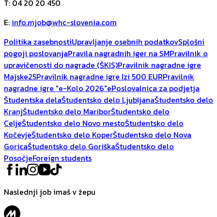
T
:
04 20 20 450
E
:
info.mjob@whc-slovenia.com
Politika zasebnosti
Upravljanje osebnih podatkov
Splošni
pogoji poslovanja
Pravila nagradnih iger na SM
Pravilnik o
upravičenosti do nagrade (ŠKIS)
Pravilnik nagradne igre
Majske25
Pravilnik nagradne igre Izi 500 EUR
Pravilnik
nagradne igre "e-Kolo 2026"
ePoslovalnica za podjetja
Študentska dela
Študentsko delo Ljubljana
Študentsko delo
Kranj
Študentsko delo Maribor
Študentsko delo
Celje
Študentsko delo Novo mesto
Študentsko delo
Kočevje
Študentsko delo Koper
Študentsko delo Nova
Gorica
Študentsko delo Goriška
Študentsko delo
Posočje
Foreign students
Naslednji job imaš v žepu