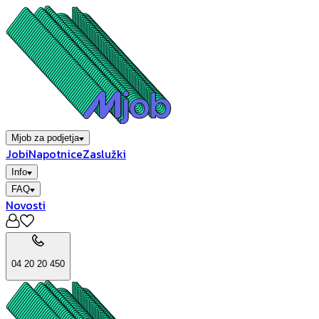
Mjob za podjetja
Jobi
Napotnice
Zaslužki
Info
FAQ
Novosti
04 20 20 450