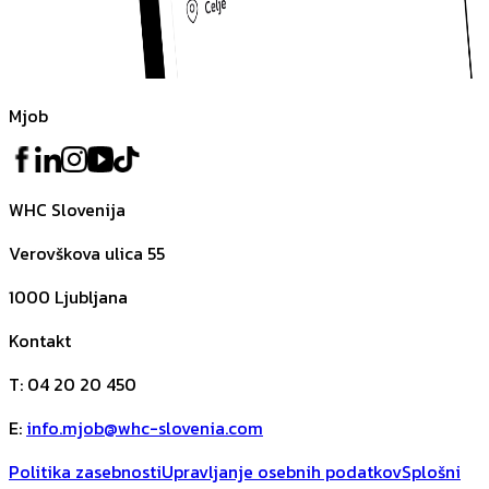
Mjob
WHC Slovenija
Verovškova ulica 55
1000
Ljubljana
Kontakt
T
:
04 20 20 450
E
:
info.mjob@whc-slovenia.com
Politika zasebnosti
Upravljanje osebnih podatkov
Splošni