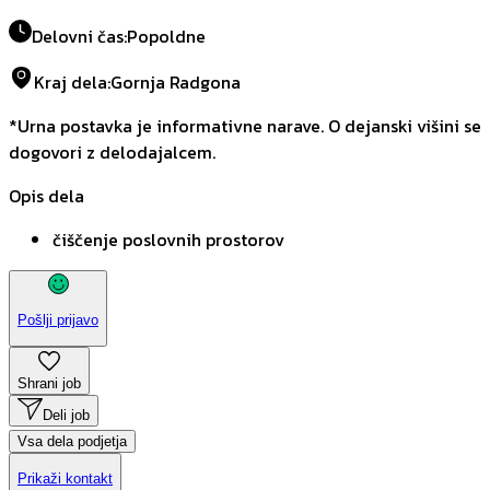
Delovni čas
:
Popoldne
Kraj dela
:
Gornja Radgona
*Urna postavka je informativne narave. O dejanski višini se
dogovori z delodajalcem.
Opis dela
čiščenje poslovnih prostorov
Pošlji prijavo
Shrani job
Deli job
Vsa dela podjetja
Prikaži kontakt