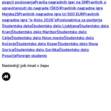
pogoji poslovanja
Pravila nagradnih iger na SM
Pravilnik o
upravičenosti do nagrade (ŠKIS)
Pravilnik nagradne igre
Majske25
Pravilnik nagradne igre Izi 500 EUR
Pravilnik
nagradne igre "e-Kolo 2026"
ePoslovalnica za podjetja
Študentska dela
Študentsko delo Ljubljana
Študentsko delo
Kranj
Študentsko delo Maribor
Študentsko delo
Celje
Študentsko delo Novo mesto
Študentsko delo
Kočevje
Študentsko delo Koper
Študentsko delo Nova
Gorica
Študentsko delo Goriška
Študentsko delo
Posočje
Foreign students
Naslednji job imaš v žepu