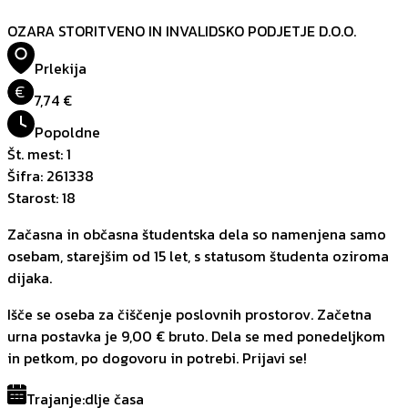
OZARA STORITVENO IN INVALIDSKO PODJETJE D.O.O.
Prlekija
€
7,74 €
Popoldne
Št. mest
:
1
Šifra
:
261338
Starost
:
18
Začasna in občasna študentska dela so namenjena samo
osebam, starejšim od 15 let, s statusom študenta oziroma
dijaka.
Išče se oseba za čiščenje poslovnih prostorov. Začetna
urna postavka je 9,00 € bruto. Dela se med ponedeljkom
in petkom, po dogovoru in potrebi. Prijavi se!
Trajanje
:
dlje časa