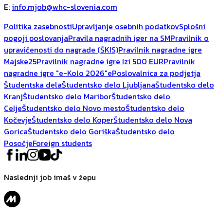
E
:
info.mjob@whc-slovenia.com
Politika zasebnosti
Upravljanje osebnih podatkov
Splošni
pogoji poslovanja
Pravila nagradnih iger na SM
Pravilnik o
upravičenosti do nagrade (ŠKIS)
Pravilnik nagradne igre
Majske25
Pravilnik nagradne igre Izi 500 EUR
Pravilnik
nagradne igre "e-Kolo 2026"
ePoslovalnica za podjetja
Študentska dela
Študentsko delo Ljubljana
Študentsko delo
Kranj
Študentsko delo Maribor
Študentsko delo
Celje
Študentsko delo Novo mesto
Študentsko delo
Kočevje
Študentsko delo Koper
Študentsko delo Nova
Gorica
Študentsko delo Goriška
Študentsko delo
Posočje
Foreign students
Naslednji job imaš v žepu