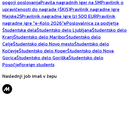
pogoji poslovanja
Pravila nagradnih iger na SM
Pravilnik o
upravičenosti do nagrade (ŠKIS)
Pravilnik nagradne igre
Majske25
Pravilnik nagradne igre Izi 500 EUR
Pravilnik
nagradne igre "e-Kolo 2026"
ePoslovalnica za podjetja
Študentska dela
Študentsko delo Ljubljana
Študentsko delo
Kranj
Študentsko delo Maribor
Študentsko delo
Celje
Študentsko delo Novo mesto
Študentsko delo
Kočevje
Študentsko delo Koper
Študentsko delo Nova
Gorica
Študentsko delo Goriška
Študentsko delo
Posočje
Foreign students
Naslednji job imaš v žepu