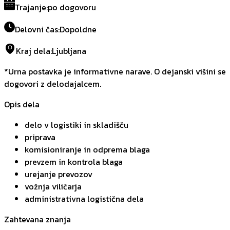
Trajanje
:
po dogovoru
Delovni čas
:
Dopoldne
Kraj dela
:
Ljubljana
*Urna postavka je informativne narave. O dejanski višini se
dogovori z delodajalcem.
Opis dela
delo v logistiki in skladišču
priprava
komisioniranje in odprema blaga
prevzem in kontrola blaga
urejanje prevozov
vožnja viličarja
administrativna logistična dela
Zahtevana znanja