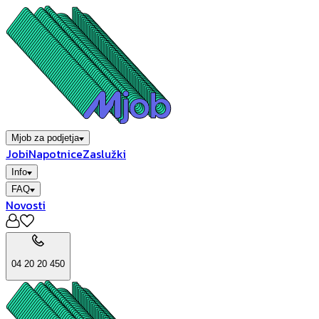
Mjob za podjetja
Jobi
Napotnice
Zaslužki
Info
FAQ
Novosti
04 20 20 450