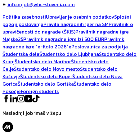
E
:
info.mjob@whc-slovenia.com
Politika zasebnosti
Upravljanje osebnih podatkov
Splošni
pogoji poslovanja
Pravila nagradnih iger na SM
Pravilnik o
upravičenosti do nagrade (ŠKIS)
Pravilnik nagradne igre
Majske25
Pravilnik nagradne igre Izi 500 EUR
Pravilnik
nagradne igre "e-Kolo 2026"
ePoslovalnica za podjetja
Študentska dela
Študentsko delo Ljubljana
Študentsko delo
Kranj
Študentsko delo Maribor
Študentsko delo
Celje
Študentsko delo Novo mesto
Študentsko delo
Kočevje
Študentsko delo Koper
Študentsko delo Nova
Gorica
Študentsko delo Goriška
Študentsko delo
Posočje
Foreign students
Naslednji job imaš v žepu