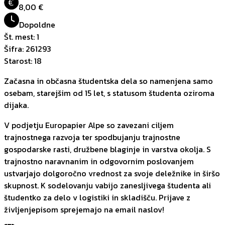
€
8,00 €
Dopoldne
Št. mest
:
1
Šifra
:
261293
Starost
:
18
Začasna in občasna študentska dela so namenjena samo
osebam, starejšim od 15 let, s statusom študenta oziroma
dijaka.
V podjetju Europapier Alpe so zavezani ciljem
trajnostnega razvoja ter spodbujanju trajnostne
gospodarske rasti, družbene blaginje in varstva okolja. S
trajnostno naravnanim in odgovornim poslovanjem
ustvarjajo dolgoročno vrednost za svoje deležnike in širšo
skupnost. K sodelovanju vabijo zanesljivega študenta ali
študentko za delo v logistiki in skladišču. Prijave z
življenjepisom sprejemajo na email naslov!