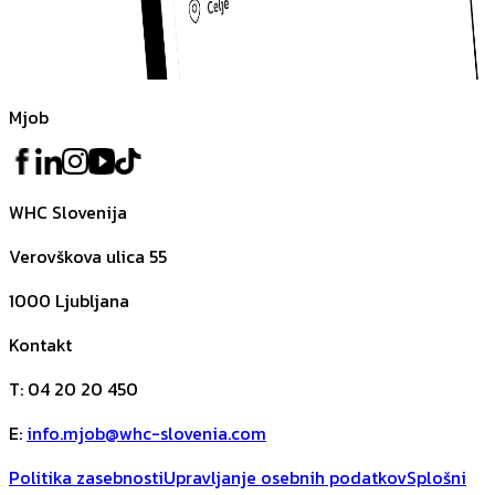
Mjob
WHC Slovenija
Verovškova ulica 55
1000
Ljubljana
Kontakt
T
:
04 20 20 450
E
:
info.mjob@whc-slovenia.com
Politika zasebnosti
Upravljanje osebnih podatkov
Splošni