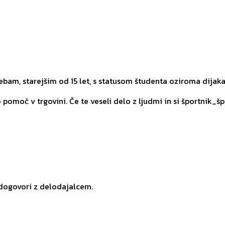
am, starejšim od 15 let, s statusom študenta oziroma dijaka
omoč v trgovini. Če te veseli delo z ljudmi in si športnik_špo
 dogovori z delodajalcem.