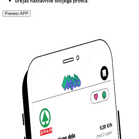
urejaš nastavitve svojega profila.
Prenesi APP