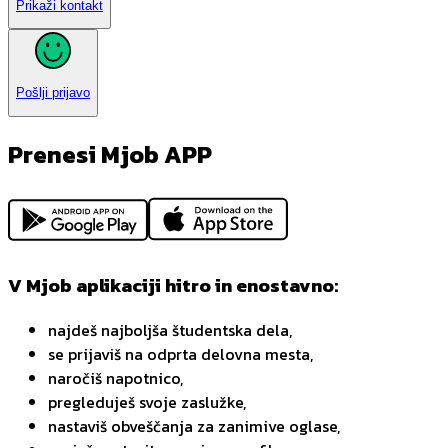
Prikaži kontakt
Pošlji prijavo
Prenesi Mjob APP
V Mjob aplikaciji hitro in enostavno:
najdeš najboljša študentska dela,
se prijaviš na odprta delovna mesta,
naročiš napotnico,
pregleduješ svoje zaslužke,
nastaviš obveščanja za zanimive oglase,