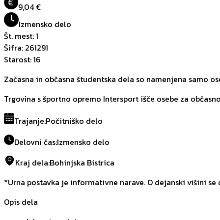
€
9,04 €
Izmensko delo
Št. mest
:
1
Šifra
:
261291
Starost
:
16
Začasna in občasna študentska dela so namenjena samo oseb
Trgovina s športno opremo Intersport išče osebe za občasno p
Trajanje
:
Počitniško delo
Delovni čas
:
Izmensko delo
Kraj dela
:
Bohinjska Bistrica
*Urna postavka je informativne narave. O dejanski višini se
Opis dela