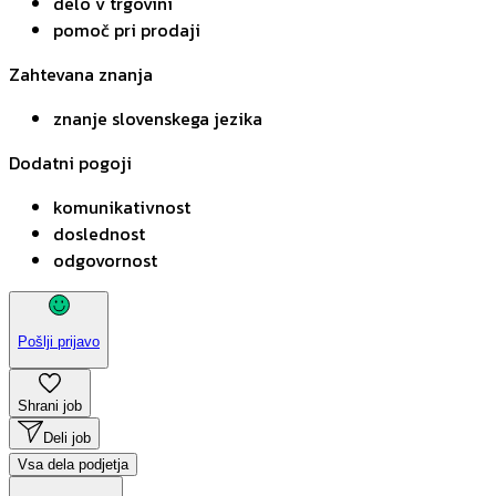
delo v trgovini
pomoč pri prodaji
Zahtevana znanja
znanje slovenskega jezika
Dodatni pogoji
komunikativnost
doslednost
odgovornost
Pošlji prijavo
Shrani job
Deli job
Vsa dela podjetja