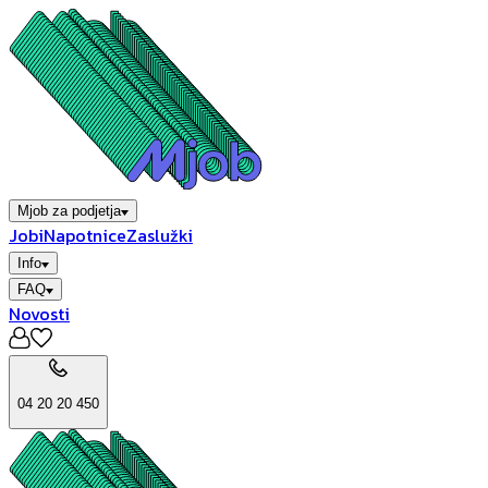
Mjob za podjetja
Jobi
Napotnice
Zaslužki
Info
FAQ
Novosti
04 20 20 450