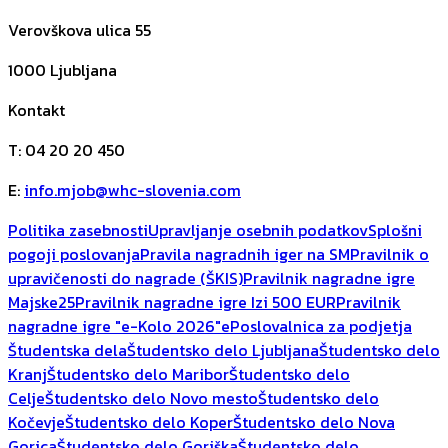
Verovškova ulica 55
1000
Ljubljana
Kontakt
T
:
04 20 20 450
E
:
info.mjob@whc-slovenia.com
Politika zasebnosti
Upravljanje osebnih podatkov
Splošni
pogoji poslovanja
Pravila nagradnih iger na SM
Pravilnik o
upravičenosti do nagrade (ŠKIS)
Pravilnik nagradne igre
Majske25
Pravilnik nagradne igre Izi 500 EUR
Pravilnik
nagradne igre "e-Kolo 2026"
ePoslovalnica za podjetja
Študentska dela
Študentsko delo Ljubljana
Študentsko delo
Kranj
Študentsko delo Maribor
Študentsko delo
Celje
Študentsko delo Novo mesto
Študentsko delo
Kočevje
Študentsko delo Koper
Študentsko delo Nova
Gorica
Študentsko delo Goriška
Študentsko delo