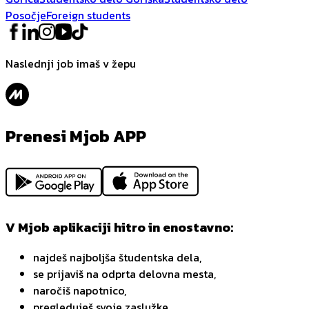
Posočje
Foreign students
Naslednji job imaš v žepu
Prenesi Mjob APP
V Mjob aplikaciji hitro in enostavno:
najdeš najboljša študentska dela,
se prijaviš na odprta delovna mesta,
naročiš napotnico,
pregleduješ svoje zaslužke,