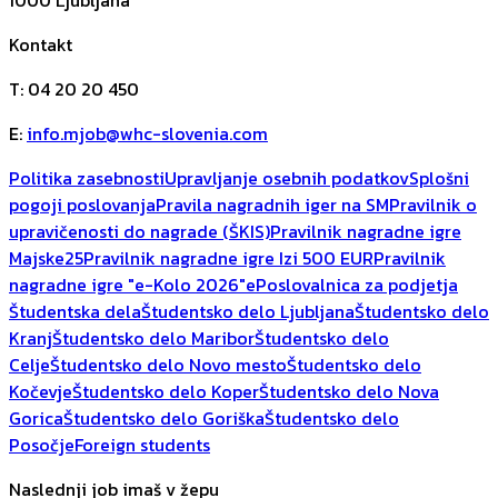
1000
Ljubljana
Kontakt
T
:
04 20 20 450
E
:
info.mjob@whc-slovenia.com
Politika zasebnosti
Upravljanje osebnih podatkov
Splošni
pogoji poslovanja
Pravila nagradnih iger na SM
Pravilnik o
upravičenosti do nagrade (ŠKIS)
Pravilnik nagradne igre
Majske25
Pravilnik nagradne igre Izi 500 EUR
Pravilnik
nagradne igre "e-Kolo 2026"
ePoslovalnica za podjetja
Študentska dela
Študentsko delo Ljubljana
Študentsko delo
Kranj
Študentsko delo Maribor
Študentsko delo
Celje
Študentsko delo Novo mesto
Študentsko delo
Kočevje
Študentsko delo Koper
Študentsko delo Nova
Gorica
Študentsko delo Goriška
Študentsko delo
Posočje
Foreign students
Naslednji job imaš v žepu