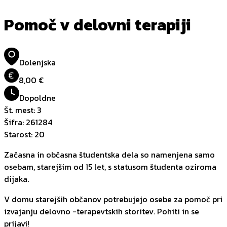
Pomoč v delovni terapiji
Dolenjska
€
8,00 €
Dopoldne
Št. mest
:
3
Šifra
:
261284
Starost
:
20
Začasna in občasna študentska dela so namenjena samo
osebam, starejšim od 15 let, s statusom študenta oziroma
dijaka.
V domu starejših občanov potrebujejo osebe za pomoč pri
izvajanju delovno -terapevtskih storitev. Pohiti in se
prijavi!