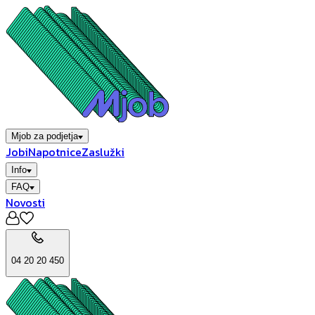
Mjob za podjetja
Jobi
Napotnice
Zaslužki
Info
FAQ
Novosti
04 20 20 450