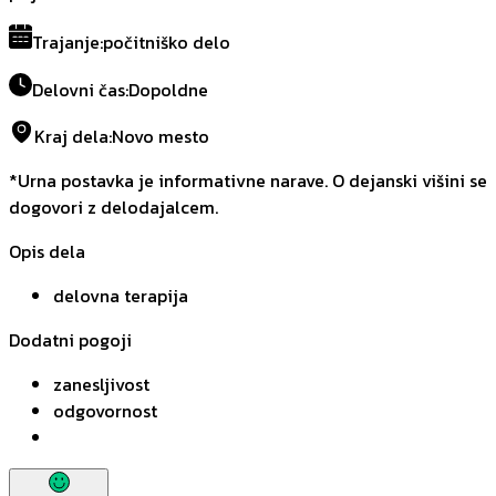
Trajanje
:
počitniško delo
Delovni čas
:
Dopoldne
Kraj dela
:
Novo mesto
*Urna postavka je informativne narave. O dejanski višini se
dogovori z delodajalcem.
Opis dela
delovna terapija
Dodatni pogoji
zanesljivost
odgovornost