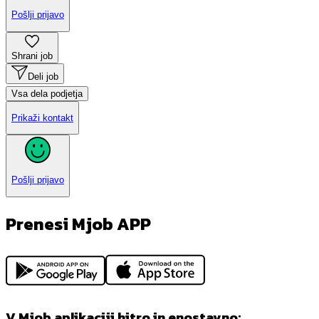
Pošlji prijavo
Shrani job
Deli job
Vsa dela podjetja
Prikaži kontakt
Pošlji prijavo
Prenesi Mjob APP
V Mjob aplikaciji hitro in enostavno: