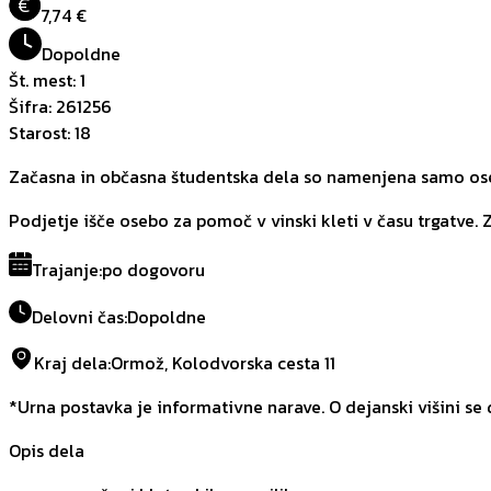
€
7,74 €
Dopoldne
Št. mest
:
1
Šifra
:
261256
Starost
:
18
Začasna in občasna študentska dela so namenjena samo oseb
Podjetje išče osebo za pomoč v vinski kleti v času trgatve. Z
Trajanje
:
po dogovoru
Delovni čas
:
Dopoldne
Kraj dela
:
Ormož, Kolodvorska cesta 11
*Urna postavka je informativne narave. O dejanski višini se
Opis dela