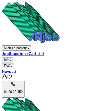
Mjob za podjetja
Jobi
Napotnice
Zaslužki
Info
FAQ
Novosti
04 20 20 450