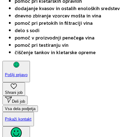
pomoč pri kletarskih opravilih
dodajanje kvasov in ostalih enoloških sredstev
dnevno zbiranje vzorcev mošta in vina
pomoč pri pretokih in filtraciji vina
delo s sodi
pomoč v proizvodnji penečega vina
pomoč pri testiranju vin
čiščenje tankov in kletarske opreme
Pošlji prijavo
Shrani job
Deli job
Vsa dela podjetja
Prikaži kontakt