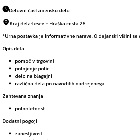
Delovni čas
:
Izmensko delo
Kraj dela
:
Lesce - Hraška cesta 26
*Urna postavka je informativne narave. O dejanski višini se
Opis dela
pomoč v trgovini
polnjenje polic
delo na blagajni
različna dela po navodilih nadrejenega
Zahtevana znanja
polnoletnost
Dodatni pogoji
zanesljivost