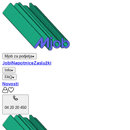
Mjob za podjetja
Jobi
Napotnice
Zaslužki
Info
FAQ
Novosti
04 20 20 450