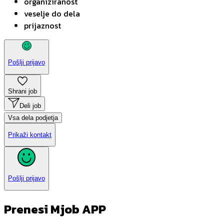
organiziranost
veselje do dela
prijaznost
Pošlji prijavo
Shrani job
Deli job
Vsa dela podjetja
Prikaži kontakt
Pošlji prijavo
Prenesi Mjob APP