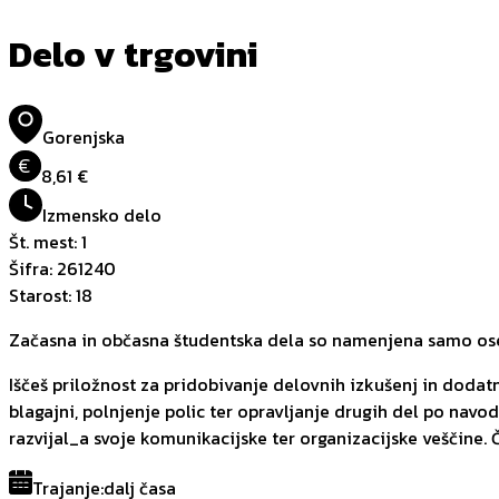
Delo v trgovini
Gorenjska
€
8,61 €
Izmensko delo
Št. mest
:
1
Šifra
:
261240
Starost
:
18
Začasna in občasna študentska dela so namenjena samo oseb
Iščeš priložnost za pridobivanje delovnih izkušenj in dodat
blagajni, polnjenje polic ter opravljanje drugih del po navo
razvijal_a svoje komunikacijske ter organizacijske veščine. Č
Trajanje
:
dalj časa