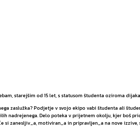
am, starejšim od 15 let, s statusom študenta oziroma dijaka
nega zaslužka? Podjetje v svojo ekipo vabi študenta ali štud
dilih nadrejenega. Delo poteka v prijetnem okolju, kjer boš pr
e si zanesljiv_a, motiviran_a in pripravljen_a na nove izzive, 