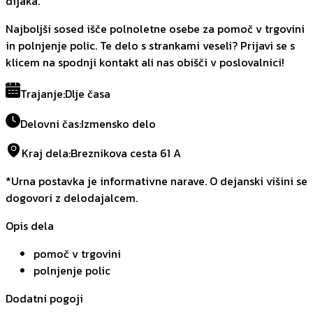
dijaka.
Najboljši sosed išče polnoletne osebe za pomoč v trgovini
in polnjenje polic. Te delo s strankami veseli? Prijavi se s
klicem na spodnji kontakt ali nas obišči v poslovalnici!
Trajanje
:
Dlje časa
Delovni čas
:
Izmensko delo
Kraj dela
:
Breznikova cesta 61 A
*Urna postavka je informativne narave. O dejanski višini se
dogovori z delodajalcem.
Opis dela
pomoč v trgovini
polnjenje polic
Dodatni pogoji