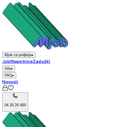
Mjob za podjetja
Jobi
Napotnice
Zaslužki
Info
FAQ
Novosti
04 20 20 450