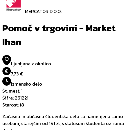
MERCATOR D.O.O.
Pomoč v trgovini - Market
Ihan
Ljubljana z okolico
€
7,73 €
Izmensko delo
Št. mest
:
1
Šifra
:
261221
Starost
:
18
Začasna in občasna študentska dela so namenjena samo
osebam, starejšim od 15 let, s statusom študenta oziroma