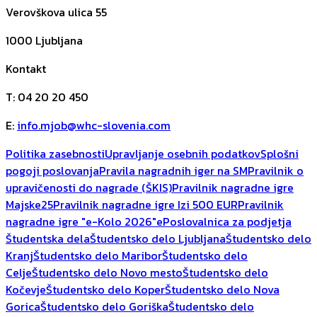
Verovškova ulica 55
1000
Ljubljana
Kontakt
T
:
04 20 20 450
E
:
info.mjob@whc-slovenia.com
Politika zasebnosti
Upravljanje osebnih podatkov
Splošni
pogoji poslovanja
Pravila nagradnih iger na SM
Pravilnik o
upravičenosti do nagrade (ŠKIS)
Pravilnik nagradne igre
Majske25
Pravilnik nagradne igre Izi 500 EUR
Pravilnik
nagradne igre "e-Kolo 2026"
ePoslovalnica za podjetja
Študentska dela
Študentsko delo Ljubljana
Študentsko delo
Kranj
Študentsko delo Maribor
Študentsko delo
Celje
Študentsko delo Novo mesto
Študentsko delo
Kočevje
Študentsko delo Koper
Študentsko delo Nova
Gorica
Študentsko delo Goriška
Študentsko delo