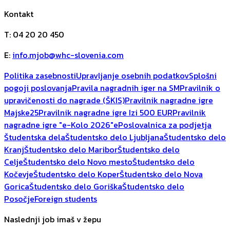
Kontakt
T
:
04 20 20 450
E
:
info.mjob@whc-slovenia.com
Politika zasebnosti
Upravljanje osebnih podatkov
Splošni
pogoji poslovanja
Pravila nagradnih iger na SM
Pravilnik o
upravičenosti do nagrade (ŠKIS)
Pravilnik nagradne igre
Majske25
Pravilnik nagradne igre Izi 500 EUR
Pravilnik
nagradne igre "e-Kolo 2026"
ePoslovalnica za podjetja
Študentska dela
Študentsko delo Ljubljana
Študentsko delo
Kranj
Študentsko delo Maribor
Študentsko delo
Celje
Študentsko delo Novo mesto
Študentsko delo
Kočevje
Študentsko delo Koper
Študentsko delo Nova
Gorica
Študentsko delo Goriška
Študentsko delo
Posočje
Foreign students
Naslednji job imaš v žepu