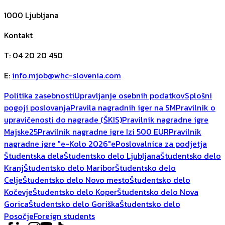
1000
Ljubljana
Kontakt
T
:
04 20 20 450
E
:
info.mjob@whc-slovenia.com
Politika zasebnosti
Upravljanje osebnih podatkov
Splošni
pogoji poslovanja
Pravila nagradnih iger na SM
Pravilnik o
upravičenosti do nagrade (ŠKIS)
Pravilnik nagradne igre
Majske25
Pravilnik nagradne igre Izi 500 EUR
Pravilnik
nagradne igre "e-Kolo 2026"
ePoslovalnica za podjetja
Študentska dela
Študentsko delo Ljubljana
Študentsko delo
Kranj
Študentsko delo Maribor
Študentsko delo
Celje
Študentsko delo Novo mesto
Študentsko delo
Kočevje
Študentsko delo Koper
Študentsko delo Nova
Gorica
Študentsko delo Goriška
Študentsko delo
Posočje
Foreign students