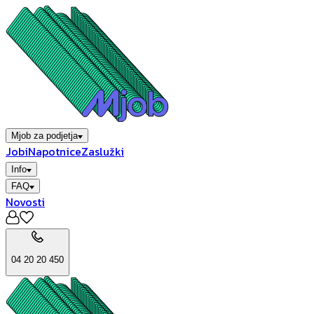
Mjob za podjetja
Jobi
Napotnice
Zaslužki
Info
FAQ
Novosti
04 20 20 450