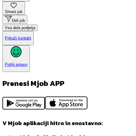
Shrani job
Deli job
Vsa dela podjetja
Prikaži kontakt
Pošlji prijavo
Prenesi Mjob APP
V Mjob aplikaciji hitro in enostavno: