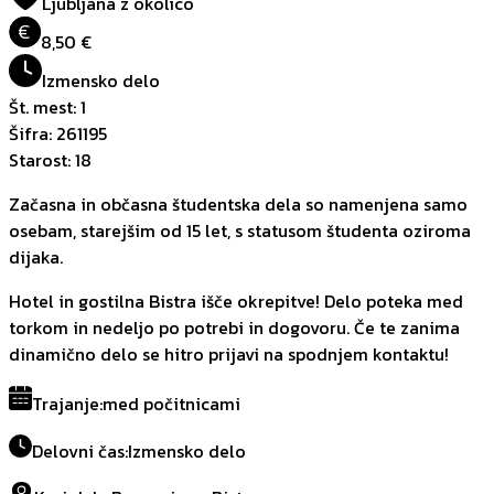
Ljubljana z okolico
€
8,50 €
Izmensko delo
Št. mest
:
1
Šifra
:
261195
Starost
:
18
Začasna in občasna študentska dela so namenjena samo
osebam, starejšim od 15 let, s statusom študenta oziroma
dijaka.
Hotel in gostilna Bistra išče okrepitve! Delo poteka med
torkom in nedeljo po potrebi in dogovoru. Če te zanima
dinamično delo se hitro prijavi na spodnjem kontaktu!
Trajanje
:
med počitnicami
Delovni čas
:
Izmensko delo