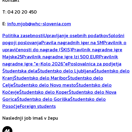
Kontakt
T
:
04 20 20 450
E
:
info.mjob@whc-slovenia.com
Politika zasebnosti
Upravljanje osebnih podatkov
Splošni
pogoji poslovanja
Pravila nagradnih iger na SM
Pravilnik o
upravičenosti do nagrade (ŠKIS)
Pravilnik nagradne igre
Majske25
Pravilnik nagradne igre Izi 500 EUR
Pravilnik
nagradne igre "e-Kolo 2026"
ePoslovalnica za podjetja
Študentska dela
Študentsko delo Ljubljana
Študentsko delo
Kranj
Študentsko delo Maribor
Študentsko delo
Celje
Študentsko delo Novo mesto
Študentsko delo
Kočevje
Študentsko delo Koper
Študentsko delo Nova
Gorica
Študentsko delo Goriška
Študentsko delo
Posočje
Foreign students
Naslednji job imaš v žepu