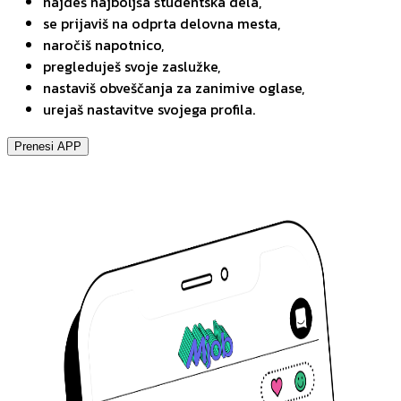
najdeš najboljša študentska dela,
se prijaviš na odprta delovna mesta,
naročiš napotnico,
pregleduješ svoje zaslužke,
nastaviš obveščanja za zanimive oglase,
urejaš nastavitve svojega profila.
Prenesi APP