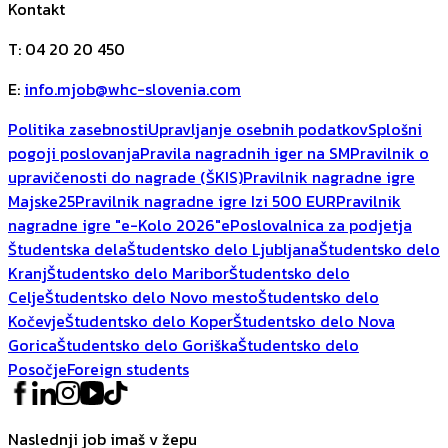
Kontakt
T
:
04 20 20 450
E
:
info.mjob@whc-slovenia.com
Politika zasebnosti
Upravljanje osebnih podatkov
Splošni
pogoji poslovanja
Pravila nagradnih iger na SM
Pravilnik o
upravičenosti do nagrade (ŠKIS)
Pravilnik nagradne igre
Majske25
Pravilnik nagradne igre Izi 500 EUR
Pravilnik
nagradne igre "e-Kolo 2026"
ePoslovalnica za podjetja
Študentska dela
Študentsko delo Ljubljana
Študentsko delo
Kranj
Študentsko delo Maribor
Študentsko delo
Celje
Študentsko delo Novo mesto
Študentsko delo
Kočevje
Študentsko delo Koper
Študentsko delo Nova
Gorica
Študentsko delo Goriška
Študentsko delo
Posočje
Foreign students
Naslednji job imaš v žepu