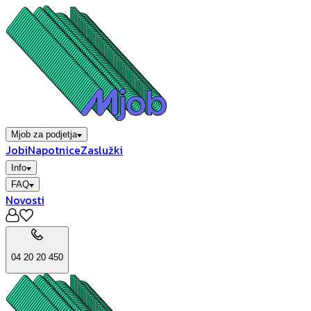
Mjob za podjetja
Jobi
Napotnice
Zaslužki
Info
FAQ
Novosti
04 20 20 450