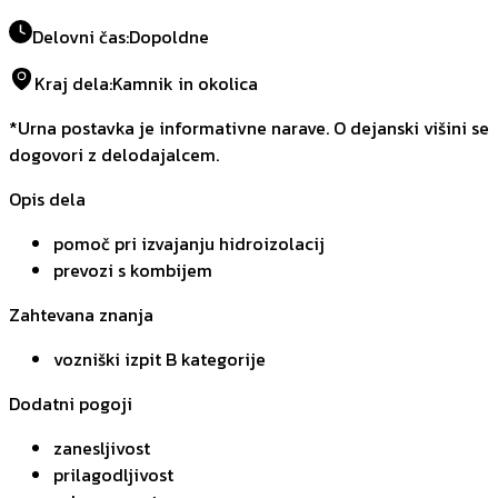
Delovni čas
:
Dopoldne
Kraj dela
:
Kamnik in okolica
*Urna postavka je informativne narave. O dejanski višini se
dogovori z delodajalcem.
Opis dela
pomoč pri izvajanju hidroizolacij
prevozi s kombijem
Zahtevana znanja
vozniški izpit B kategorije
Dodatni pogoji
zanesljivost
prilagodljivost