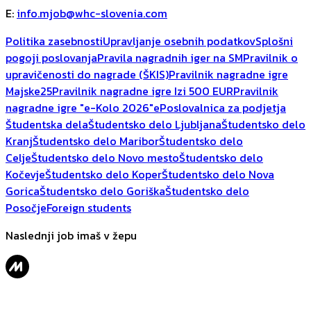
E
:
info.mjob@whc-slovenia.com
Politika zasebnosti
Upravljanje osebnih podatkov
Splošni
pogoji poslovanja
Pravila nagradnih iger na SM
Pravilnik o
upravičenosti do nagrade (ŠKIS)
Pravilnik nagradne igre
Majske25
Pravilnik nagradne igre Izi 500 EUR
Pravilnik
nagradne igre "e-Kolo 2026"
ePoslovalnica za podjetja
Študentska dela
Študentsko delo Ljubljana
Študentsko delo
Kranj
Študentsko delo Maribor
Študentsko delo
Celje
Študentsko delo Novo mesto
Študentsko delo
Kočevje
Študentsko delo Koper
Študentsko delo Nova
Gorica
Študentsko delo Goriška
Študentsko delo
Posočje
Foreign students
Naslednji job imaš v žepu