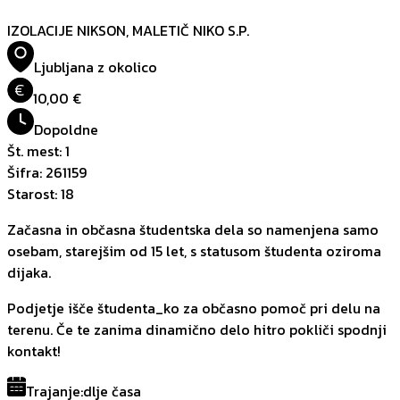
IZOLACIJE NIKSON, MALETIČ NIKO S.P.
Ljubljana z okolico
€
10,00 €
Dopoldne
Št. mest
:
1
Šifra
:
261159
Starost
:
18
Začasna in občasna študentska dela so namenjena samo
osebam, starejšim od 15 let, s statusom študenta oziroma
dijaka.
Podjetje išče študenta_ko za občasno pomoč pri delu na
terenu. Če te zanima dinamično delo hitro pokliči spodnji
kontakt!
Trajanje
:
dlje časa