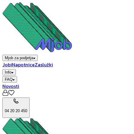
Mjob za podjetja
Jobi
Napotnice
Zaslužki
Info
FAQ
Novosti
04 20 20 450