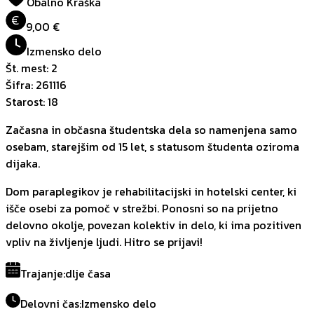
Obalno Kraška
€
9,00 €
Izmensko delo
Št. mest
:
2
Šifra
:
261116
Starost
:
18
Začasna in občasna študentska dela so namenjena samo
osebam, starejšim od 15 let, s statusom študenta oziroma
dijaka.
Dom paraplegikov je rehabilitacijski in hotelski center, ki
išče osebi za pomoč v strežbi. Ponosni so na prijetno
delovno okolje, povezan kolektiv in delo, ki ima pozitiven
vpliv na življenje ljudi. Hitro se prijavi!
Trajanje
:
dlje časa
Delovni čas
:
Izmensko delo