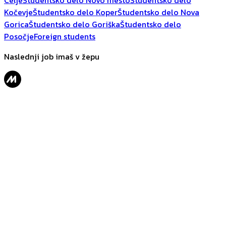
Celje
Študentsko delo Novo mesto
Študentsko delo
Kočevje
Študentsko delo Koper
Študentsko delo Nova
Gorica
Študentsko delo Goriška
Študentsko delo
Posočje
Foreign students
Naslednji job imaš v žepu