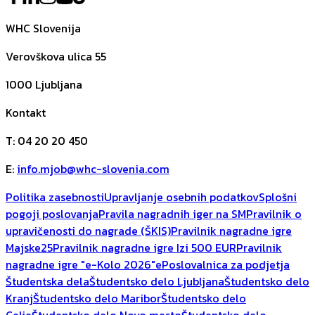
WHC Slovenija
Verovškova ulica 55
1000
Ljubljana
Kontakt
T
:
04 20 20 450
E
:
info.mjob@whc-slovenia.com
Politika zasebnosti
Upravljanje osebnih podatkov
Splošni
pogoji poslovanja
Pravila nagradnih iger na SM
Pravilnik o
upravičenosti do nagrade (ŠKIS)
Pravilnik nagradne igre
Majske25
Pravilnik nagradne igre Izi 500 EUR
Pravilnik
nagradne igre "e-Kolo 2026"
ePoslovalnica za podjetja
Študentska dela
Študentsko delo Ljubljana
Študentsko delo
Kranj
Študentsko delo Maribor
Študentsko delo