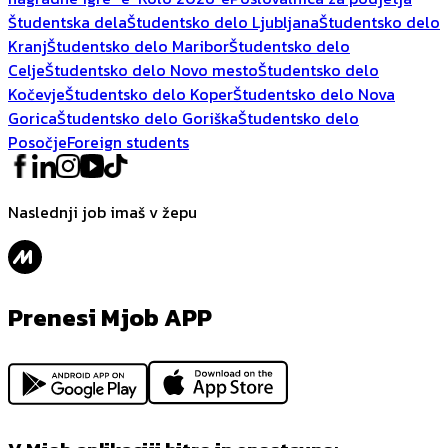
Študentska dela
Študentsko delo Ljubljana
Študentsko delo
Kranj
Študentsko delo Maribor
Študentsko delo
Celje
Študentsko delo Novo mesto
Študentsko delo
Kočevje
Študentsko delo Koper
Študentsko delo Nova
Gorica
Študentsko delo Goriška
Študentsko delo
Posočje
Foreign students
Naslednji job imaš v žepu
Prenesi Mjob APP