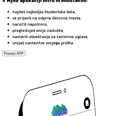
V Mjob aplikaciji hitro in enostavno:
najdeš najboljša študentska dela,
se prijaviš na odprta delovna mesta,
naročiš napotnico,
pregleduješ svoje zaslužke,
nastaviš obveščanja za zanimive oglase,
urejaš nastavitve svojega profila.
Prenesi APP