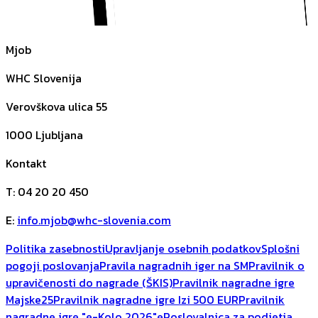
Mjob
WHC Slovenija
Verovškova ulica 55
1000
Ljubljana
Kontakt
T
:
04 20 20 450
E
:
info.mjob@whc-slovenia.com
Politika zasebnosti
Upravljanje osebnih podatkov
Splošni
pogoji poslovanja
Pravila nagradnih iger na SM
Pravilnik o
upravičenosti do nagrade (ŠKIS)
Pravilnik nagradne igre
Majske25
Pravilnik nagradne igre Izi 500 EUR
Pravilnik
nagradne igre "e-Kolo 2026"
ePoslovalnica za podjetja