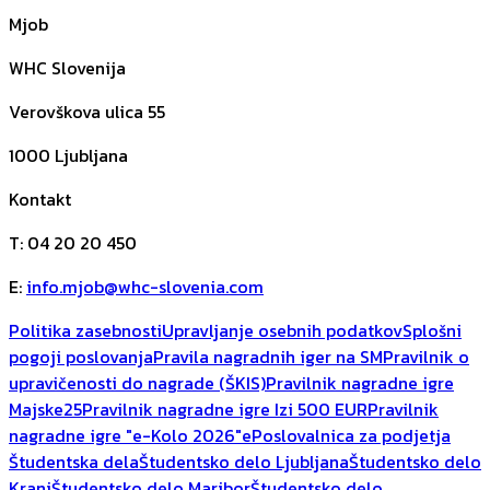
Mjob
WHC Slovenija
Verovškova ulica 55
1000
Ljubljana
Kontakt
T
:
04 20 20 450
E
:
info.mjob@whc-slovenia.com
Politika zasebnosti
Upravljanje osebnih podatkov
Splošni
pogoji poslovanja
Pravila nagradnih iger na SM
Pravilnik o
upravičenosti do nagrade (ŠKIS)
Pravilnik nagradne igre
Majske25
Pravilnik nagradne igre Izi 500 EUR
Pravilnik
nagradne igre "e-Kolo 2026"
ePoslovalnica za podjetja
Študentska dela
Študentsko delo Ljubljana
Študentsko delo
Kranj
Študentsko delo Maribor
Študentsko delo