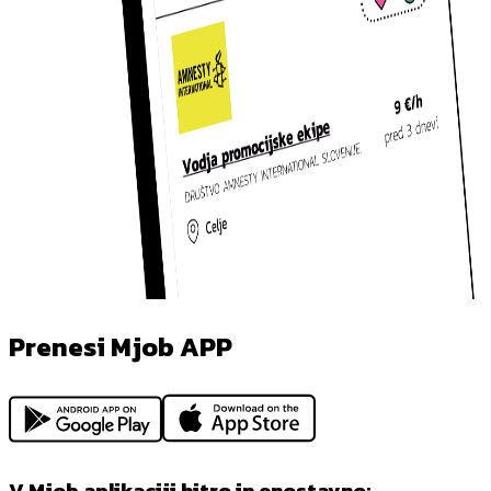
Prenesi Mjob APP
V Mjob aplikaciji hitro in enostavno: