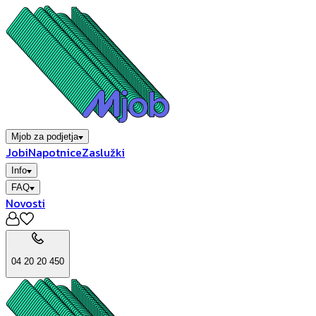
Mjob za podjetja
Jobi
Napotnice
Zaslužki
Info
FAQ
Novosti
04 20 20 450