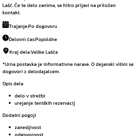
Lašč. Če te delo zanima, se hitro prijavi na priložen
kontakt.
Trajanje
:
Po dogovoru
Delovni čas
:
Popoldne
Kraj dela
:
Velike Lašče
*Urna postavka je informativne narave. O dejanski višini se
dogovori z delodajalcem.
Opis dela
delo v strežbi
urejanje teniških rezervacij
Dodatni pogoji
zanesljivost
odgovornost