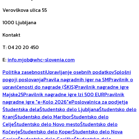
Verovškova ulica 55
1000
Ljubljana
Kontakt
T
:
04 20 20 450
E
:
info.mjob@whc-slovenia.com
Politika zasebnosti
Upravljanje osebnih podatkov
Splošni
pogoji poslovanja
Pravila nagradnih iger na SM
Pravilnik o
upravičenosti do nagrade (ŠKIS)
Pravilnik nagradne igre
Majske25
Pravilnik nagradne igre Izi 500 EUR
Pravilnik
nagradne igre "e-Kolo 2026"
ePoslovalnica za podjetja
Študentska dela
Študentsko delo Ljubljana
Študentsko delo
Kranj
Študentsko delo Maribor
Študentsko delo
Celje
Študentsko delo Novo mesto
Študentsko delo
Kočevje
Študentsko delo Koper
Študentsko delo Nova