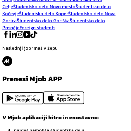
Celje
Študentsko delo Novo mesto
Študentsko delo
Kočevje
Študentsko delo Koper
Študentsko delo Nova
Gorica
Študentsko delo Goriška
Študentsko delo
Posočje
Foreign students
Naslednji job imaš v žepu
Prenesi Mjob APP
V Mjob aplikaciji hitro in enostavno:
najdeš najboljša študentska dela,