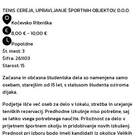
TENIS CEREJA, UPRAVLJANJE ŠPORTNIH OBJEKTOV, D.O.O.
Kočevsko Ribniška
€
8,00 € - 10,00 €
Popoldne
Št. mest
:
3
Šifra
:
261103
Starost
:
15
Začasna in občasna študentska dela so namenjena samo
osebam, starejšim od 15 let, s statusom študenta oziroma
dijaka.
Podjetje išče več oseb za delo v lokalu, strežba in urejanje
teniških rezervacij. Predhodne izkušnje niso potrebne, saj
se lahko vsega potrebnega naučite. Priložnost za delo v
prijetnem športnem okolju in pridobivanje novih izkušenj.
Prednost pri izboru bodo imeli kandidati iz okolice Velikih