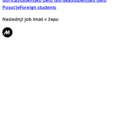
Gorica
Študentsko delo Goriška
Študentsko delo
Posočje
Foreign students
Naslednji job imaš v žepu