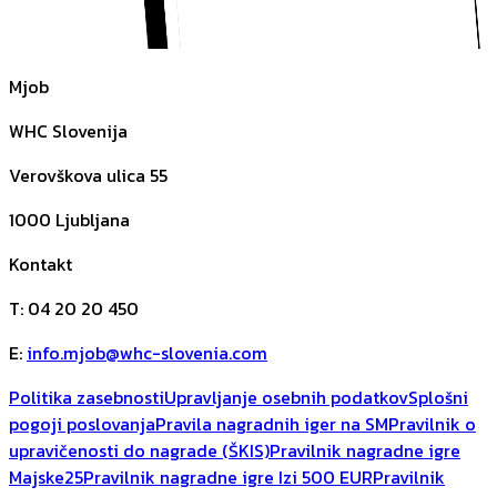
Mjob
WHC Slovenija
Verovškova ulica 55
1000
Ljubljana
Kontakt
T
:
04 20 20 450
E
:
info.mjob@whc-slovenia.com
Politika zasebnosti
Upravljanje osebnih podatkov
Splošni
pogoji poslovanja
Pravila nagradnih iger na SM
Pravilnik o
upravičenosti do nagrade (ŠKIS)
Pravilnik nagradne igre
Majske25
Pravilnik nagradne igre Izi 500 EUR
Pravilnik