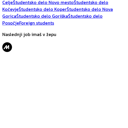
Celje
Študentsko delo Novo mesto
Študentsko delo
Kočevje
Študentsko delo Koper
Študentsko delo Nova
Gorica
Študentsko delo Goriška
Študentsko delo
Posočje
Foreign students
Naslednji job imaš v žepu