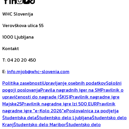
WHC Slovenija
Verovškova ulica 55
1000
Ljubljana
Kontakt
T
:
04 20 20 450
E
:
info.mjob@whc-slovenia.com
Politika zasebnosti
Upravljanje osebnih podatkov
Splošni
pogoji poslovanja
Pravila nagradnih iger na SM
Pravilnik o
upravičenosti do nagrade (ŠKIS)
Pravilnik nagradne igre
Majske25
Pravilnik nagradne igre Izi 500 EUR
Pravilnik
nagradne igre "e-Kolo 2026"
ePoslovalnica za podjetja
Študentska dela
Študentsko delo Ljubljana
Študentsko delo
Kranj
Študentsko delo Maribor
Študentsko delo