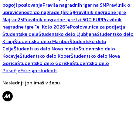
pogoji poslovanja
Pravila nagradnih iger na SM
Pravilnik o
upravičenosti do nagrade (ŠKIS)
Pravilnik nagradne igre
Majske25
Pravilnik nagradne igre Izi 500 EUR
Pravilnik
nagradne igre "e-Kolo 2026"
ePoslovalnica za podjetja
Študentska dela
Študentsko delo Ljubljana
Študentsko delo
Kranj
Študentsko delo Maribor
Študentsko delo
Celje
Študentsko delo Novo mesto
Študentsko delo
Kočevje
Študentsko delo Koper
Študentsko delo Nova
Gorica
Študentsko delo Goriška
Študentsko delo
Posočje
Foreign students
Naslednji job imaš v žepu