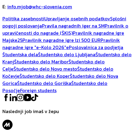
E
:
info.mjob@whc-slovenia.com
Politika zasebnosti
Upravljanje osebnih podatkov
Splošni
pogoji poslovanja
Pravila nagradnih iger na SM
Pravilnik o
upravičenosti do nagrade (ŠKIS)
Pravilnik nagradne igre
Majske25
Pravilnik nagradne igre Izi 500 EUR
Pravilnik
nagradne igre "e-Kolo 2026"
ePoslovalnica za podjetja
Študentska dela
Študentsko delo Ljubljana
Študentsko delo
Kranj
Študentsko delo Maribor
Študentsko delo
Celje
Študentsko delo Novo mesto
Študentsko delo
Kočevje
Študentsko delo Koper
Študentsko delo Nova
Gorica
Študentsko delo Goriška
Študentsko delo
Posočje
Foreign students
Naslednji job imaš v žepu