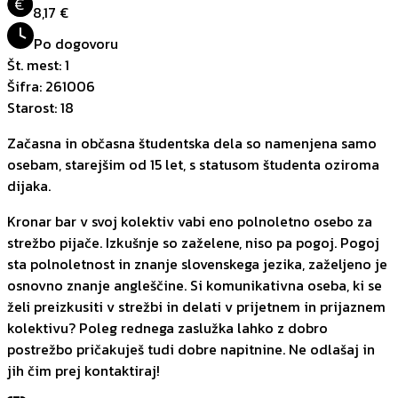
€
8,17 €
Po dogovoru
Št. mest
:
1
Šifra
:
261006
Starost
:
18
Začasna in občasna študentska dela so namenjena samo
osebam, starejšim od 15 let, s statusom študenta oziroma
dijaka.
Kronar bar v svoj kolektiv vabi eno polnoletno osebo za
strežbo pijače. Izkušnje so zaželene, niso pa pogoj. Pogoj
sta polnoletnost in znanje slovenskega jezika, zaželjeno je
osnovno znanje angleščine. Si komunikativna oseba, ki se
želi preizkusiti v strežbi in delati v prijetnem in prijaznem
kolektivu? Poleg rednega zaslužka lahko z dobro
postrežbo pričakuješ tudi dobre napitnine. Ne odlašaj in
jih čim prej kontaktiraj!