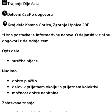
Trajanje
:
Dlje časa
Delovni čas
:
Po dogovoru
Kraj dela
:
Kamna Gorica, Zgornja Lipnica 28E
*Urna postavka je informativne narave. O dejanski višini se
dogovori z delodajalcem.
Opis dela
strežba pijače
Nudimo
dobro plačilo
delov v prijetnem okolju in prijaznem kolektivu
možnost dobre napitnine
Zahtevana znanja