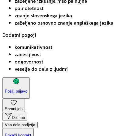
zaželjene izkušnje, niso pa nujne
polnoletnost
znanje slovenskega jezika
zaželjeno osnovno znanje angleškega jezika
Dodatni pogoji
komunikativnost
zanesljivost
odgovornost
veselje do dela z ljudmi
Pošlji prijavo
Shrani job
Deli job
Vsa dela podjetja
Prikaži kontakt