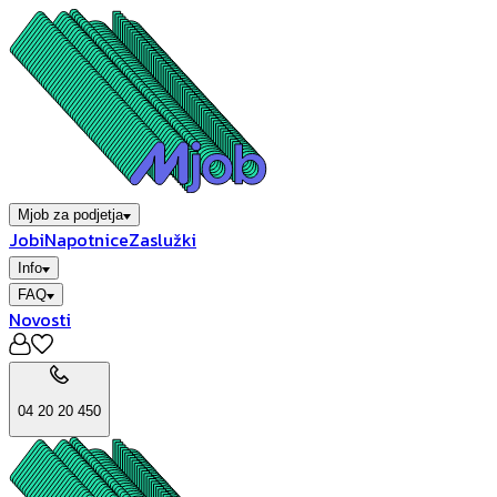
Mjob za podjetja
Jobi
Napotnice
Zaslužki
Info
FAQ
Novosti
04 20 20 450