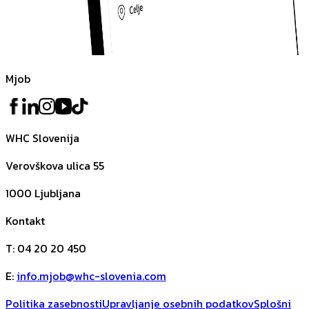
Mjob
WHC Slovenija
Verovškova ulica 55
1000
Ljubljana
Kontakt
T
:
04 20 20 450
E
:
info.mjob@whc-slovenia.com
Politika zasebnosti
Upravljanje osebnih podatkov
Splošni