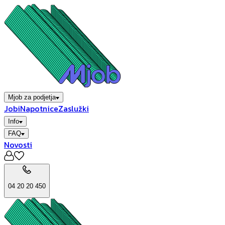
Mjob za podjetja
Jobi
Napotnice
Zaslužki
Info
FAQ
Novosti
04 20 20 450