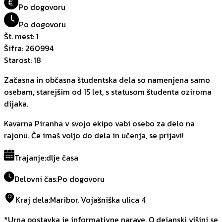
€
Po dogovoru
Po dogovoru
Št. mest
:
1
Šifra
:
260994
Starost
:
18
Začasna in občasna študentska dela so namenjena samo
osebam, starejšim od 15 let, s statusom študenta oziroma
dijaka.
Kavarna Piranha v svojo ekipo vabi osebo za delo na
rajonu. Če imaš voljo do dela in učenja, se prijavi!
Trajanje
:
dlje časa
Delovni čas
:
Po dogovoru
Kraj dela
:
Maribor, Vojašniška ulica 4
*Urna postavka je informativne narave. O dejanski višini se