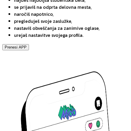
najdeš najboljša študentska dela,
se prijaviš na odprta delovna mesta,
naročiš napotnico,
pregleduješ svoje zaslužke,
nastaviš obveščanja za zanimive oglase,
urejaš nastavitve svojega profila.
Prenesi APP