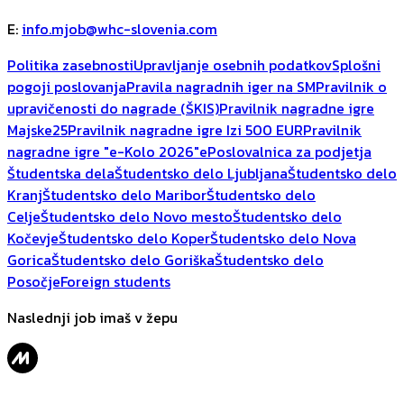
E
:
info.mjob@whc-slovenia.com
Politika zasebnosti
Upravljanje osebnih podatkov
Splošni
pogoji poslovanja
Pravila nagradnih iger na SM
Pravilnik o
upravičenosti do nagrade (ŠKIS)
Pravilnik nagradne igre
Majske25
Pravilnik nagradne igre Izi 500 EUR
Pravilnik
nagradne igre "e-Kolo 2026"
ePoslovalnica za podjetja
Študentska dela
Študentsko delo Ljubljana
Študentsko delo
Kranj
Študentsko delo Maribor
Študentsko delo
Celje
Študentsko delo Novo mesto
Študentsko delo
Kočevje
Študentsko delo Koper
Študentsko delo Nova
Gorica
Študentsko delo Goriška
Študentsko delo
Posočje
Foreign students
Naslednji job imaš v žepu