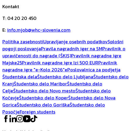
Kontakt
T
:
04 20 20 450
E
:
info.mjob@whc-slovenia.com
Politika zasebnosti
Upravljanje osebnih podatkov
Splošni
pogoji poslovanja
Pravila nagradnih iger na SM
Pravilnik o
upravičenosti do nagrade (ŠKIS)
Pravilnik nagradne igre
Majske25
Pravilnik nagradne igre Izi 500 EUR
Pravilnik
nagradne igre "e-Kolo 2026"
ePoslovalnica za podjetja
Študentska dela
Študentsko delo Ljubljana
Študentsko delo
Kranj
Študentsko delo Maribor
Študentsko delo
Celje
Študentsko delo Novo mesto
Študentsko delo
Kočevje
Študentsko delo Koper
Študentsko delo Nova
Gorica
Študentsko delo Goriška
Študentsko delo
Posočje
Foreign students