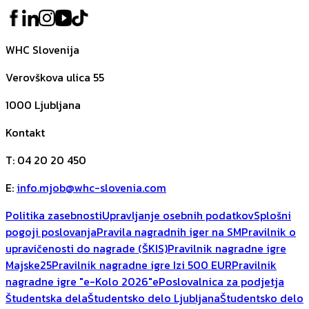
WHC Slovenija
Verovškova ulica 55
1000
Ljubljana
Kontakt
T
:
04 20 20 450
E
:
info.mjob@whc-slovenia.com
Politika zasebnosti
Upravljanje osebnih podatkov
Splošni
pogoji poslovanja
Pravila nagradnih iger na SM
Pravilnik o
upravičenosti do nagrade (ŠKIS)
Pravilnik nagradne igre
Majske25
Pravilnik nagradne igre Izi 500 EUR
Pravilnik
nagradne igre "e-Kolo 2026"
ePoslovalnica za podjetja
Študentska dela
Študentsko delo Ljubljana
Študentsko delo