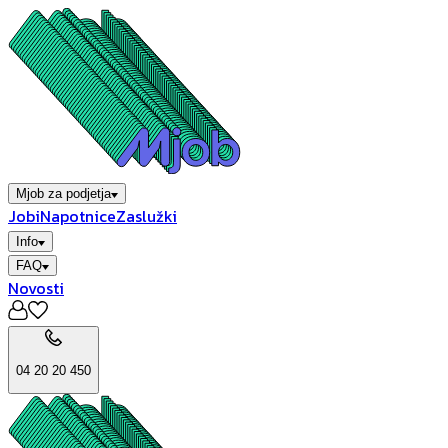
Mjob za podjetja
Jobi
Napotnice
Zaslužki
Info
FAQ
Novosti
04 20 20 450