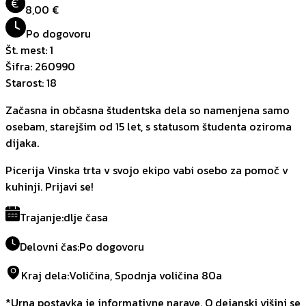
€
8,00 €
Po dogovoru
Št. mest
:
1
Šifra
:
260990
Starost
:
18
Začasna in občasna študentska dela so namenjena samo
osebam, starejšim od 15 let, s statusom študenta oziroma
dijaka.
Picerija Vinska trta v svojo ekipo vabi osebo za pomoč v
kuhinji. Prijavi se!
Trajanje
:
dlje časa
Delovni čas
:
Po dogovoru
Kraj dela
:
Voličina, Spodnja voličina 80a
*Urna postavka je informativne narave. O dejanski višini se