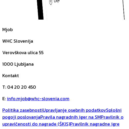
Mjob
WHC Slovenija
Verovškova ulica 55
1000
Ljubljana
Kontakt
T
:
04 20 20 450
E
:
info.mjob@whc-slovenia.com
Politika zasebnosti
Upravljanje osebnih podatkov
Splošni
pogoji poslovanja
Pravila nagradnih iger na SM
Pravilnik o
upravičenosti do nagrade (ŠKIS)
Pravilnik nagradne igre