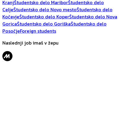
Kranj
Študentsko delo Maribor
Študentsko delo
Celje
Študentsko delo Novo mesto
Študentsko delo
Kočevje
Študentsko delo Koper
Študentsko delo Nova
Gorica
Študentsko delo Goriška
Študentsko delo
Posočje
Foreign students
Naslednji job imaš v žepu