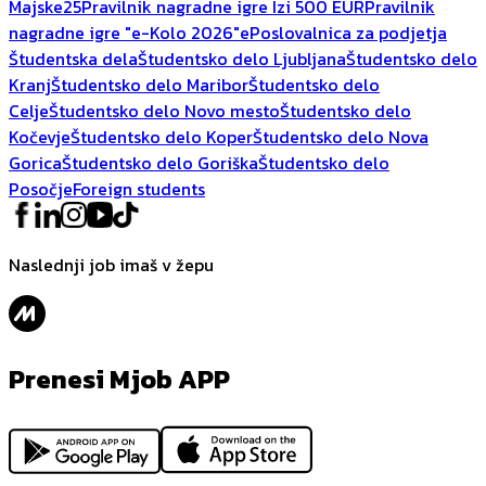
Majske25
Pravilnik nagradne igre Izi 500 EUR
Pravilnik
nagradne igre "e-Kolo 2026"
ePoslovalnica za podjetja
Študentska dela
Študentsko delo Ljubljana
Študentsko delo
Kranj
Študentsko delo Maribor
Študentsko delo
Celje
Študentsko delo Novo mesto
Študentsko delo
Kočevje
Študentsko delo Koper
Študentsko delo Nova
Gorica
Študentsko delo Goriška
Študentsko delo
Posočje
Foreign students
Naslednji job imaš v žepu
Prenesi Mjob APP