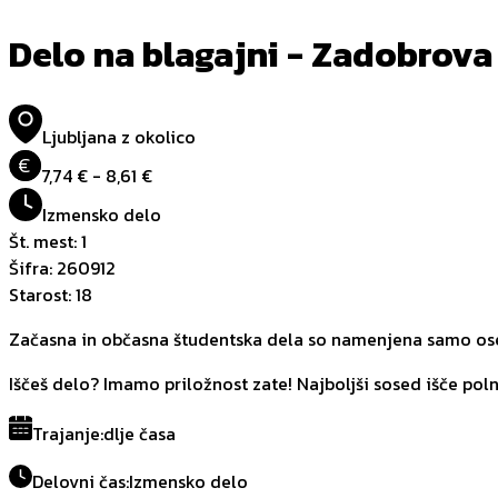
Delo na blagajni - Zadobrova
Ljubljana z okolico
€
7,74 € - 8,61 €
Izmensko delo
Št. mest
:
1
Šifra
:
260912
Starost
:
18
Začasna in občasna študentska dela so namenjena samo oseb
Iščeš delo? Imamo priložnost zate! Najboljši sosed išče pol
Trajanje
:
dlje časa
Delovni čas
:
Izmensko delo