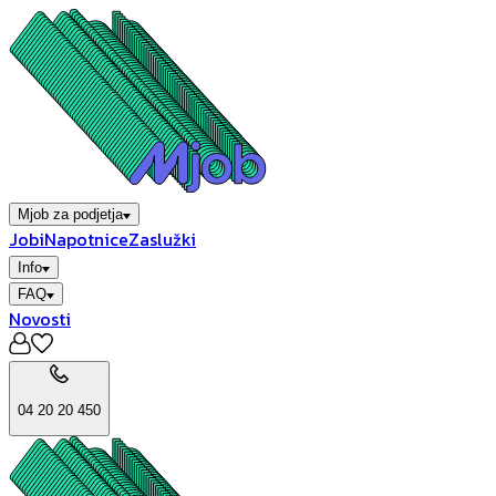
Mjob za podjetja
Jobi
Napotnice
Zaslužki
Info
FAQ
Novosti
04 20 20 450