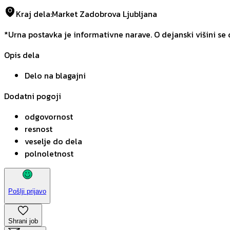
Kraj dela
:
Market Zadobrova Ljubljana
*Urna postavka je informativne narave. O dejanski višini se
Opis dela
Delo na blagajni
Dodatni pogoji
odgovornost
resnost
veselje do dela
polnoletnost
Pošlji prijavo
Shrani job