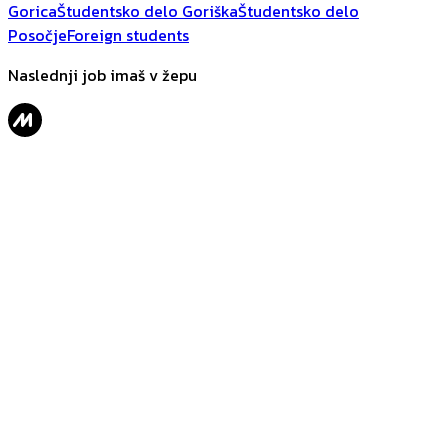
Gorica
Študentsko delo Goriška
Študentsko delo
Posočje
Foreign students
Naslednji job imaš v žepu