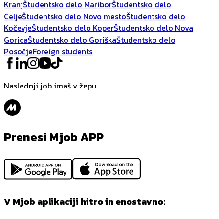
Kranj
Študentsko delo Maribor
Študentsko delo
Celje
Študentsko delo Novo mesto
Študentsko delo
Kočevje
Študentsko delo Koper
Študentsko delo Nova
Gorica
Študentsko delo Goriška
Študentsko delo
Posočje
Foreign students
Naslednji job imaš v žepu
Prenesi Mjob APP
V Mjob aplikaciji hitro in enostavno: