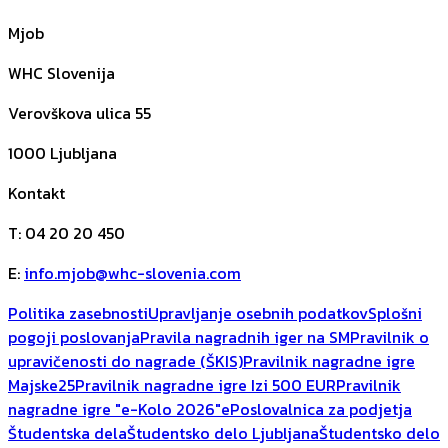
Mjob
WHC Slovenija
Verovškova ulica 55
1000
Ljubljana
Kontakt
T
:
04 20 20 450
E
:
info.mjob@whc-slovenia.com
Politika zasebnosti
Upravljanje osebnih podatkov
Splošni
pogoji poslovanja
Pravila nagradnih iger na SM
Pravilnik o
upravičenosti do nagrade (ŠKIS)
Pravilnik nagradne igre
Majske25
Pravilnik nagradne igre Izi 500 EUR
Pravilnik
nagradne igre "e-Kolo 2026"
ePoslovalnica za podjetja
Študentska dela
Študentsko delo Ljubljana
Študentsko delo