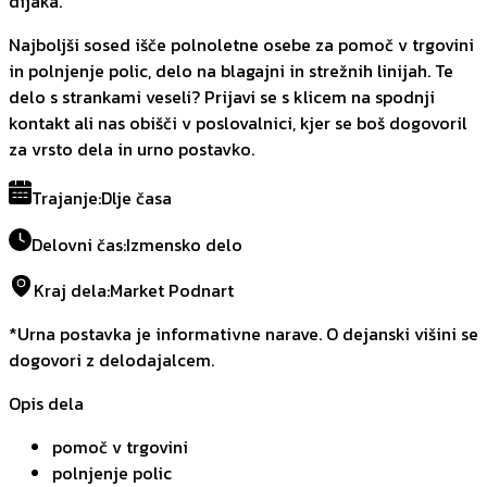
dijaka.
Najboljši sosed išče polnoletne osebe za pomoč v trgovini
in polnjenje polic, delo na blagajni in strežnih linijah. Te
delo s strankami veseli? Prijavi se s klicem na spodnji
kontakt ali nas obišči v poslovalnici, kjer se boš dogovoril
za vrsto dela in urno postavko.
Trajanje
:
Dlje časa
Delovni čas
:
Izmensko delo
Kraj dela
:
Market Podnart
*Urna postavka je informativne narave. O dejanski višini se
dogovori z delodajalcem.
Opis dela
pomoč v trgovini
polnjenje polic