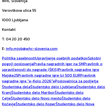
WHC Slovenija
Verovškova ulica 55
1000
Ljubljana
Kontakt
T
:
04 20 20 450
E
:
info.mjob@whc-slovenia.com
Politika zasebnosti
Upravljanje osebnih podatkov
Splošni
pogoji poslovanja
Pravila nagradnih iger na SM
Pravilnik o
upravičenosti do nagrade (ŠKIS)
Pravilnik nagradne igre
Majske25
Pravilnik nagradne igre Izi 500 EUR
Pravilnik
nagradne igre "e-Kolo 2026"
ePoslovalnica za podjetja
Študentska dela
Študentsko delo Ljubljana
Študentsko delo
Kranj
Študentsko delo Maribor
Študentsko delo
Celje
Študentsko delo Novo mesto
Študentsko delo
Kočevje
Študentsko delo Koper
Študentsko delo Nova