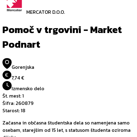
MERCATOR D.O.O.
Pomoč v trgovini - Market
Podnart
Gorenjska
€
7,74 €
Izmensko delo
Št. mest
:
1
Šifra
:
260879
Starost
:
18
Začasna in občasna študentska dela so namenjena samo
osebam, starejšim od 15 let, s statusom študenta oziroma