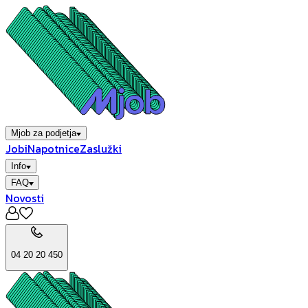
Mjob za podjetja
Jobi
Napotnice
Zaslužki
Info
FAQ
Novosti
04 20 20 450