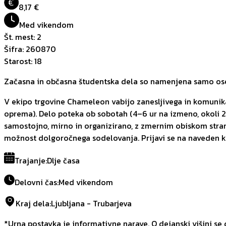
€
8,17 €
Med vikendom
Št. mest
:
2
Šifra
:
260870
Starost
:
18
Začasna in občasna študentska dela so namenjena samo oseb
V ekipo trgovine Chameleon vabijo zanesljivega in komunika
oprema). Delo poteka ob sobotah (4–6 ur na izmeno, okoli 
samostojno, mirno in organizirano, z zmernim obiskom strank
možnost dolgoročnega sodelovanja. Prijavi se na naveden k
Trajanje
:
Dlje časa
Delovni čas
:
Med vikendom
Kraj dela
:
Ljubljana - Trubarjeva
*Urna postavka je informativne narave. O dejanski višini se