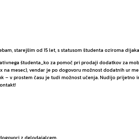
am, starejšim od 15 let, s statusom študenta oziroma dijaka
tivnega študenta_ko za pomoč pri prodaji dodatkov za mobilne
2x na mesec), vendar je po dogovoru možnost dodatnih ur med
 – v prostem času je tudi možnost učenja. Nudijo prijetno in
ontakt!
 dogovori z delodajalcem.