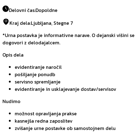
Delovni čas
:
Dopoldne
Kraj dela
:
Ljubljana, Stegne 7
*Urna postavka je informativne narave. O dejanski višini se
dogovori z delodajalcem.
Opis dela
evidentiranje naročil
pošiljanje ponudb
servisno spremljanje
evidentiranje in usklajevanje dostav/servisov
Nudimo
možnost opravljanja prakse
kasnejša redna zaposlitev
zvišanje urne postavke ob samostojnem delu