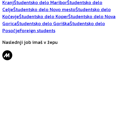
Kranj
Študentsko delo Maribor
Študentsko delo
Celje
Študentsko delo Novo mesto
Študentsko delo
Kočevje
Študentsko delo Koper
Študentsko delo Nova
Gorica
Študentsko delo Goriška
Študentsko delo
Posočje
Foreign students
Naslednji job imaš v žepu