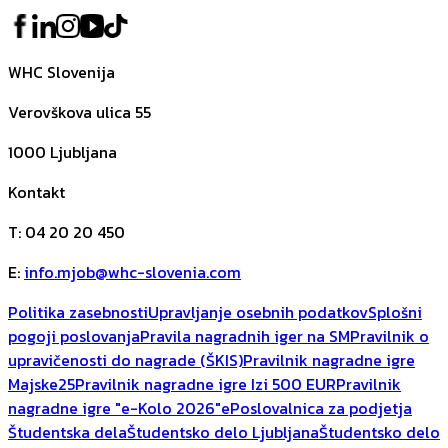
WHC Slovenija
Verovškova ulica 55
1000
Ljubljana
Kontakt
T
:
04 20 20 450
E
:
info.mjob@whc-slovenia.com
Politika zasebnosti
Upravljanje osebnih podatkov
Splošni
pogoji poslovanja
Pravila nagradnih iger na SM
Pravilnik o
upravičenosti do nagrade (ŠKIS)
Pravilnik nagradne igre
Majske25
Pravilnik nagradne igre Izi 500 EUR
Pravilnik
nagradne igre "e-Kolo 2026"
ePoslovalnica za podjetja
Študentska dela
Študentsko delo Ljubljana
Študentsko delo