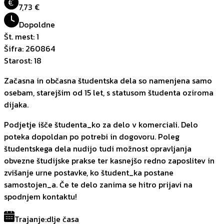
€
7,73 €
Dopoldne
Št. mest
:
1
Šifra
:
260864
Starost
:
18
Začasna in občasna študentska dela so namenjena samo
osebam, starejšim od 15 let, s statusom študenta oziroma
dijaka.
Podjetje išče študenta_ko za delo v komerciali. Delo
poteka dopoldan po potrebi in dogovoru. Poleg
študentskega dela nudijo tudi možnost opravljanja
obvezne študijske prakse ter kasnejšo redno zaposlitev in
zvišanje urne postavke, ko študent_ka postane
samostojen_a. Če te delo zanima se hitro prijavi na
spodnjem kontaktu!
Trajanje
:
dlje časa