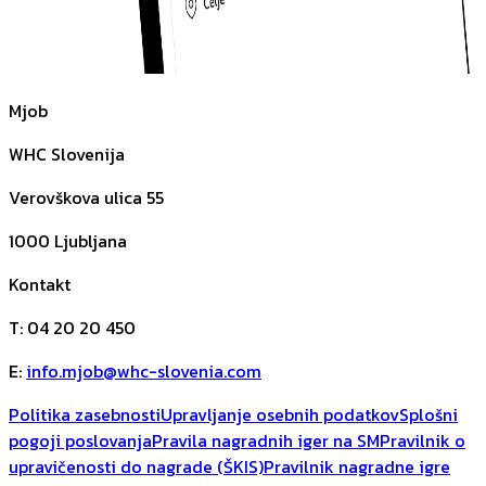
Mjob
WHC Slovenija
Verovškova ulica 55
1000
Ljubljana
Kontakt
T
:
04 20 20 450
E
:
info.mjob@whc-slovenia.com
Politika zasebnosti
Upravljanje osebnih podatkov
Splošni
pogoji poslovanja
Pravila nagradnih iger na SM
Pravilnik o
upravičenosti do nagrade (ŠKIS)
Pravilnik nagradne igre