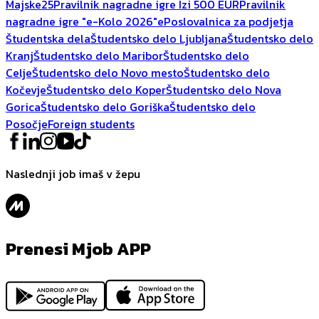
Majske25
Pravilnik nagradne igre Izi 500 EUR
Pravilnik
nagradne igre "e-Kolo 2026"
ePoslovalnica za podjetja
Študentska dela
Študentsko delo Ljubljana
Študentsko delo
Kranj
Študentsko delo Maribor
Študentsko delo
Celje
Študentsko delo Novo mesto
Študentsko delo
Kočevje
Študentsko delo Koper
Študentsko delo Nova
Gorica
Študentsko delo Goriška
Študentsko delo
Posočje
Foreign students
Naslednji job imaš v žepu
Prenesi Mjob APP