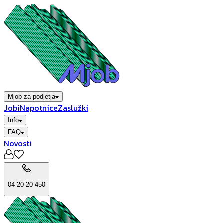
Mjob za podjetja
Jobi
Napotnice
Zaslužki
Info
FAQ
Novosti
04 20 20 450