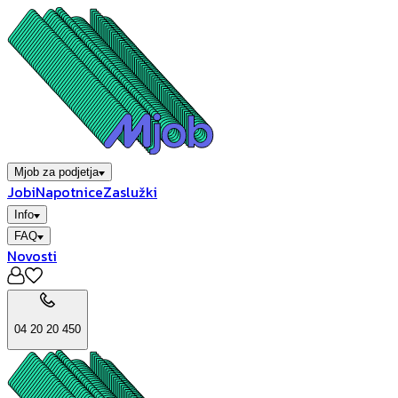
Mjob za podjetja
Jobi
Napotnice
Zaslužki
Info
FAQ
Novosti
04 20 20 450