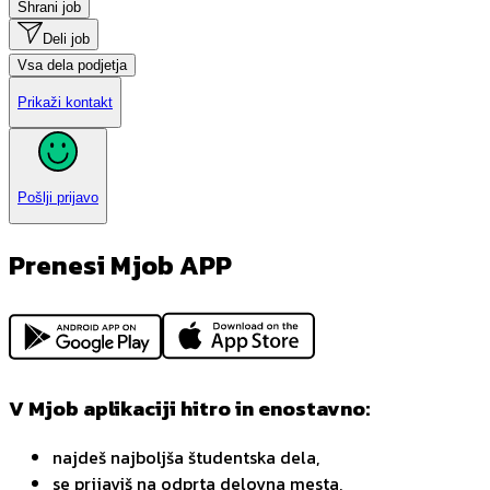
Shrani job
Deli job
Vsa dela podjetja
Prikaži kontakt
Pošlji prijavo
Prenesi Mjob APP
V Mjob aplikaciji hitro in enostavno:
najdeš najboljša študentska dela,
se prijaviš na odprta delovna mesta,