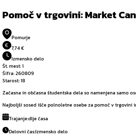
Pomoč v trgovini: Market Ca
Pomurje
€
7,74 €
Izmensko delo
Št. mest
:
1
Šifra
:
260809
Starost
:
18
Začasna in občasna študentska dela so namenjena samo oseb
Najboljši sosed išče polnoletne osebe za pomoč v trgovini in 
Trajanje
:
dlje časa
Delovni čas
:
Izmensko delo