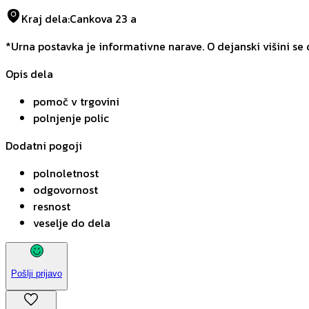
Kraj dela
:
Cankova 23 a
*Urna postavka je informativne narave. O dejanski višini se
Opis dela
pomoč v trgovini
polnjenje polic
Dodatni pogoji
polnoletnost
odgovornost
resnost
veselje do dela
Pošlji prijavo