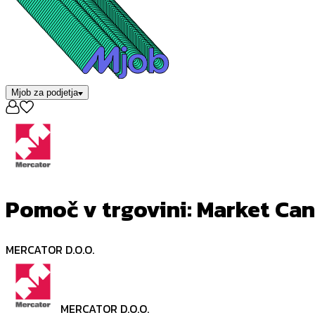
Mjob za podjetja
Pomoč v trgovini: Market Ca
MERCATOR D.O.O.
MERCATOR D.O.O.