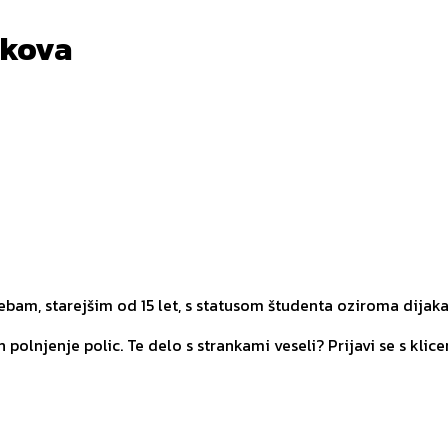
nkova
am, starejšim od 15 let, s statusom študenta oziroma dijaka
polnjenje polic. Te delo s strankami veseli? Prijavi se s klice