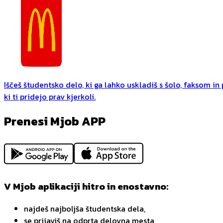
Iščeš študentsko delo, ki ga lahko uskladiš s šolo, faksom i
ki ti pridejo prav kjerkoli.
Prenesi Mjob APP
V Mjob aplikaciji hitro in enostavno:
najdeš najboljša študentska dela,
se prijaviš na odprta delovna mesta,