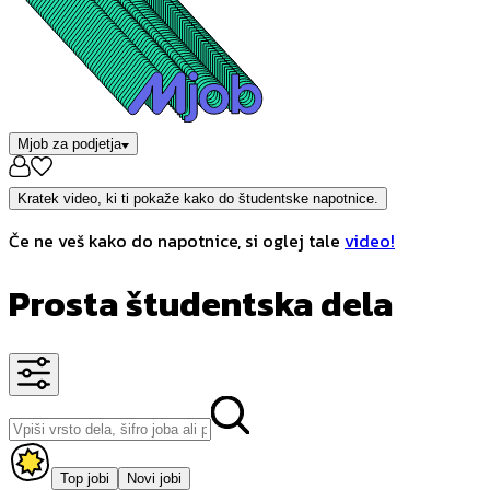
Mjob za podjetja
Kratek video, ki ti pokaže kako do študentske napotnice.
Če ne veš kako do napotnice, si oglej tale
video!
Prosta študentska dela
Top jobi
Novi jobi