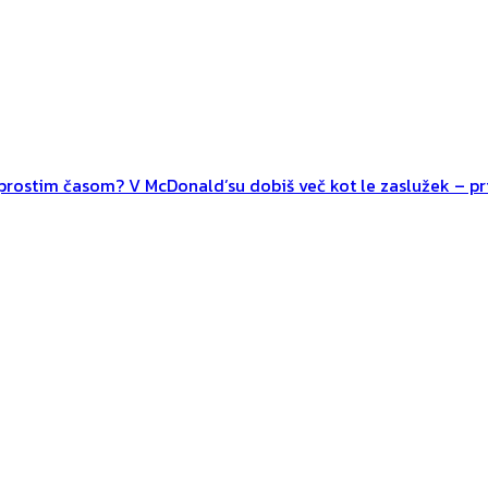
n prostim časom? V McDonald’su dobiš več kot le zaslužek – pri