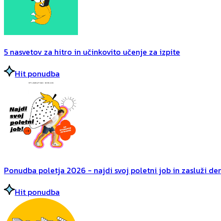
5 nasvetov za hitro in učinkovito učenje za izpite
Hit ponudba
Ponudba poletja 2026 - najdi svoj poletni job in zasluži dena
Hit ponudba