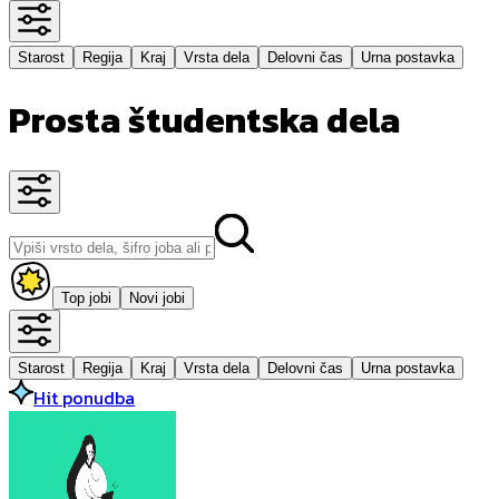
Starost
Regija
Kraj
Vrsta dela
Delovni čas
Urna postavka
Prosta študentska dela
Top jobi
Novi jobi
Starost
Regija
Kraj
Vrsta dela
Delovni čas
Urna postavka
Hit ponudba