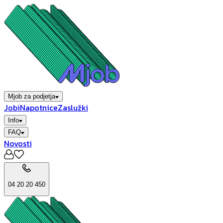
Mjob za podjetja
Jobi
Napotnice
Zaslužki
Info
FAQ
Novosti
04 20 20 450