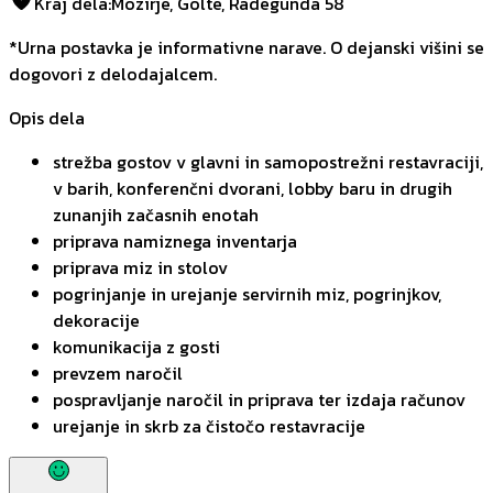
Kraj dela
:
Mozirje, Golte, Radegunda 58
*Urna postavka je informativne narave. O dejanski višini se
dogovori z delodajalcem.
Opis dela
strežba gostov v glavni in samopostrežni restavraciji,
v barih, konferenčni dvorani, lobby baru in drugih
zunanjih začasnih enotah
priprava namiznega inventarja
priprava miz in stolov
pogrinjanje in urejanje servirnih miz, pogrinjkov,
dekoracije
komunikacija z gosti
prevzem naročil
pospravljanje naročil in priprava ter izdaja računov
urejanje in skrb za čistočo restavracije