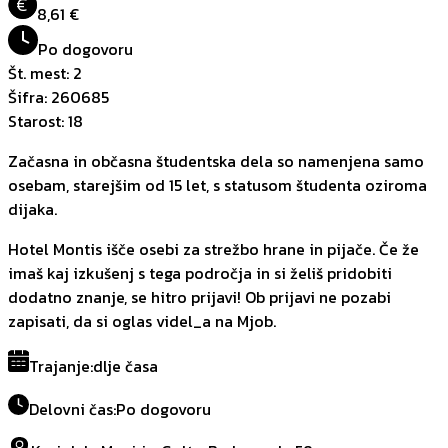
€
8,61 €
Po dogovoru
Št. mest
:
2
Šifra
:
260685
Starost
:
18
Začasna in občasna študentska dela so namenjena samo
osebam, starejšim od 15 let, s statusom študenta oziroma
dijaka.
Hotel Montis išče osebi za strežbo hrane in pijače. Če že
imaš kaj izkušenj s tega področja in si želiš pridobiti
dodatno znanje, se hitro prijavi! Ob prijavi ne pozabi
zapisati, da si oglas videl_a na Mjob.
Trajanje
:
dlje časa
Delovni čas
:
Po dogovoru