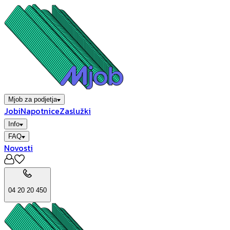
Mjob za podjetja
Jobi
Napotnice
Zaslužki
Info
FAQ
Novosti
04 20 20 450