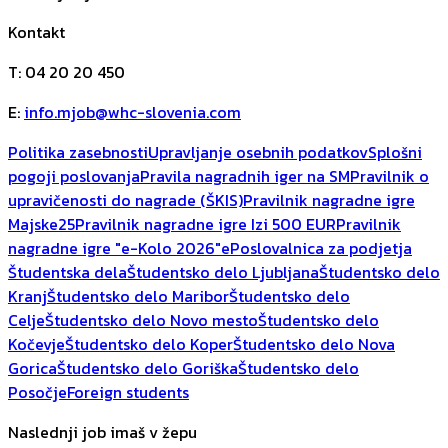
Kontakt
T
:
04 20 20 450
E
:
info.mjob@whc-slovenia.com
Politika zasebnosti
Upravljanje osebnih podatkov
Splošni
pogoji poslovanja
Pravila nagradnih iger na SM
Pravilnik o
upravičenosti do nagrade (ŠKIS)
Pravilnik nagradne igre
Majske25
Pravilnik nagradne igre Izi 500 EUR
Pravilnik
nagradne igre "e-Kolo 2026"
ePoslovalnica za podjetja
Študentska dela
Študentsko delo Ljubljana
Študentsko delo
Kranj
Študentsko delo Maribor
Študentsko delo
Celje
Študentsko delo Novo mesto
Študentsko delo
Kočevje
Študentsko delo Koper
Študentsko delo Nova
Gorica
Študentsko delo Goriška
Študentsko delo
Posočje
Foreign students
Naslednji job imaš v žepu