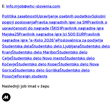
E
:
info.mjob@whc-slovenia.com
Politika zasebnosti
Upravljanje osebnih podatkov
Splošni
pogoji poslovanja
Pravila nagradnih iger na SM
Pravilnik o
upravičenosti do nagrade (ŠKIS)
Pravilnik nagradne igre
Majske25
Pravilnik nagradne igre Izi 500 EUR
Pravilnik
nagradne igre "e-Kolo 2026"
ePoslovalnica za podjetja
Študentska dela
Študentsko delo Ljubljana
Študentsko delo
Kranj
Študentsko delo Maribor
Študentsko delo
Celje
Študentsko delo Novo mesto
Študentsko delo
Kočevje
Študentsko delo Koper
Študentsko delo Nova
Gorica
Študentsko delo Goriška
Študentsko delo
Posočje
Foreign students
Naslednji job imaš v žepu