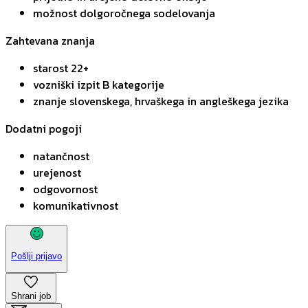
možnost dolgoročnega sodelovanja
Zahtevana znanja
starost 22+
vozniški izpit B kategorije
znanje slovenskega, hrvaškega in angleškega jezika
Dodatni pogoji
natančnost
urejenost
odgovornost
komunikativnost
Pošlji prijavo
Shrani job