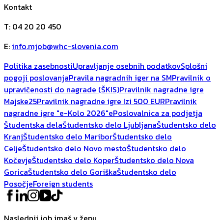
Kontakt
T
:
04 20 20 450
E
:
info.mjob@whc-slovenia.com
Politika zasebnosti
Upravljanje osebnih podatkov
Splošni
pogoji poslovanja
Pravila nagradnih iger na SM
Pravilnik o
upravičenosti do nagrade (ŠKIS)
Pravilnik nagradne igre
Majske25
Pravilnik nagradne igre Izi 500 EUR
Pravilnik
nagradne igre "e-Kolo 2026"
ePoslovalnica za podjetja
Študentska dela
Študentsko delo Ljubljana
Študentsko delo
Kranj
Študentsko delo Maribor
Študentsko delo
Celje
Študentsko delo Novo mesto
Študentsko delo
Kočevje
Študentsko delo Koper
Študentsko delo Nova
Gorica
Študentsko delo Goriška
Študentsko delo
Posočje
Foreign students
Naslednji job imaš v žepu