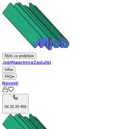
Mjob za podjetja
Jobi
Napotnice
Zaslužki
Info
FAQ
Novosti
04 20 20 450