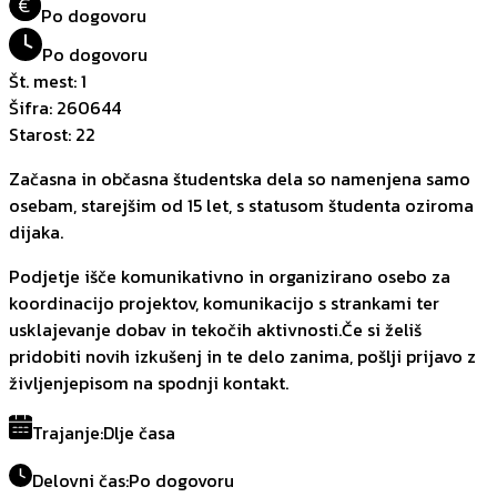
€
Po dogovoru
Po dogovoru
Št. mest
:
1
Šifra
:
260644
Starost
:
22
Začasna in občasna študentska dela so namenjena samo
osebam, starejšim od 15 let, s statusom študenta oziroma
dijaka.
Podjetje išče komunikativno in organizirano osebo za
koordinacijo projektov, komunikacijo s strankami ter
usklajevanje dobav in tekočih aktivnosti.Če si želiš
pridobiti novih izkušenj in te delo zanima, pošlji prijavo z
življenjepisom na spodnji kontakt.
Trajanje
:
Dlje časa
Delovni čas
:
Po dogovoru