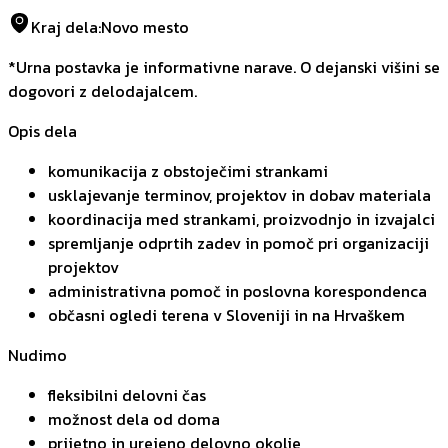
Kraj dela
:
Novo mesto
*Urna postavka je informativne narave. O dejanski višini se
dogovori z delodajalcem.
Opis dela
komunikacija z obstoječimi strankami
usklajevanje terminov, projektov in dobav materiala
koordinacija med strankami, proizvodnjo in izvajalci
spremljanje odprtih zadev in pomoč pri organizaciji
projektov
administrativna pomoč in poslovna korespondenca
občasni ogledi terena v Sloveniji in na Hrvaškem
Nudimo
fleksibilni delovni čas
možnost dela od doma
prijetno in urejeno delovno okolje