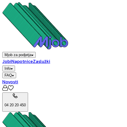
Mjob za podjetja
Jobi
Napotnice
Zaslužki
Info
FAQ
Novosti
04 20 20 450