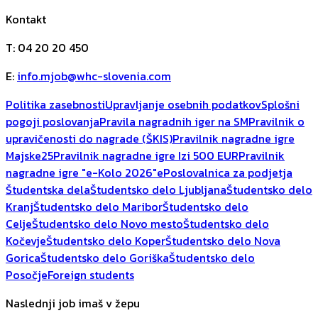
Kontakt
T
:
04 20 20 450
E
:
info.mjob@whc-slovenia.com
Politika zasebnosti
Upravljanje osebnih podatkov
Splošni
pogoji poslovanja
Pravila nagradnih iger na SM
Pravilnik o
upravičenosti do nagrade (ŠKIS)
Pravilnik nagradne igre
Majske25
Pravilnik nagradne igre Izi 500 EUR
Pravilnik
nagradne igre "e-Kolo 2026"
ePoslovalnica za podjetja
Študentska dela
Študentsko delo Ljubljana
Študentsko delo
Kranj
Študentsko delo Maribor
Študentsko delo
Celje
Študentsko delo Novo mesto
Študentsko delo
Kočevje
Študentsko delo Koper
Študentsko delo Nova
Gorica
Študentsko delo Goriška
Študentsko delo
Posočje
Foreign students
Naslednji job imaš v žepu