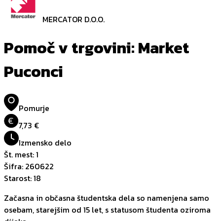
MERCATOR D.O.O.
Pomoč v trgovini: Market
Puconci
Pomurje
€
7,73 €
Izmensko delo
Št. mest
:
1
Šifra
:
260622
Starost
:
18
Začasna in občasna študentska dela so namenjena samo
osebam, starejšim od 15 let, s statusom študenta oziroma