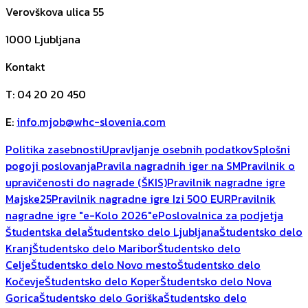
Verovškova ulica 55
1000
Ljubljana
Kontakt
T
:
04 20 20 450
E
:
info.mjob@whc-slovenia.com
Politika zasebnosti
Upravljanje osebnih podatkov
Splošni
pogoji poslovanja
Pravila nagradnih iger na SM
Pravilnik o
upravičenosti do nagrade (ŠKIS)
Pravilnik nagradne igre
Majske25
Pravilnik nagradne igre Izi 500 EUR
Pravilnik
nagradne igre "e-Kolo 2026"
ePoslovalnica za podjetja
Študentska dela
Študentsko delo Ljubljana
Študentsko delo
Kranj
Študentsko delo Maribor
Študentsko delo
Celje
Študentsko delo Novo mesto
Študentsko delo
Kočevje
Študentsko delo Koper
Študentsko delo Nova
Gorica
Študentsko delo Goriška
Študentsko delo