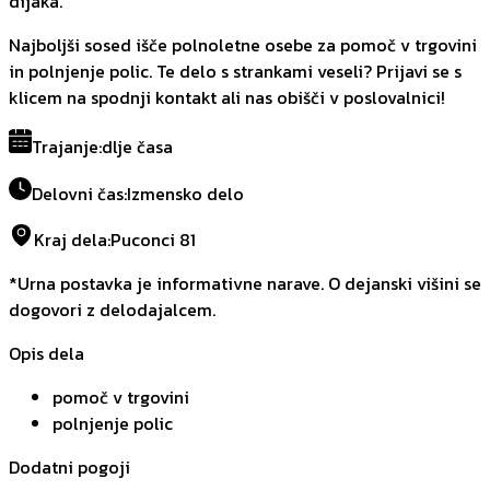
dijaka.
Najboljši sosed išče polnoletne osebe za pomoč v trgovini
in polnjenje polic. Te delo s strankami veseli? Prijavi se s
klicem na spodnji kontakt ali nas obišči v poslovalnici!
Trajanje
:
dlje časa
Delovni čas
:
Izmensko delo
Kraj dela
:
Puconci 81
*Urna postavka je informativne narave. O dejanski višini se
dogovori z delodajalcem.
Opis dela
pomoč v trgovini
polnjenje polic
Dodatni pogoji