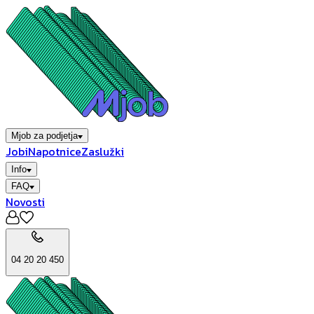
Mjob za podjetja
Jobi
Napotnice
Zaslužki
Info
FAQ
Novosti
04 20 20 450