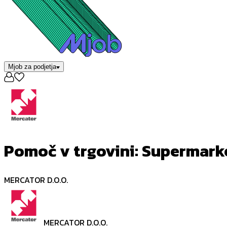
Mjob za podjetja
Pomoč v trgovini: Supermark
MERCATOR D.O.O.
MERCATOR D.O.O.