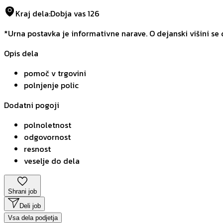
Kraj dela
:
Dobja vas 126
*Urna postavka je informativne narave. O dejanski višini se
Opis dela
pomoč v trgovini
polnjenje polic
Dodatni pogoji
polnoletnost
odgovornost
resnost
veselje do dela
Shrani job
Deli job
Vsa dela podjetja