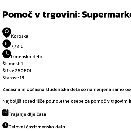
Pomoč v trgovini: Supermark
Koroška
€
7,73 €
Izmensko delo
Št. mest
:
1
Šifra
:
260601
Starost
:
18
Začasna in občasna študentska dela so namenjena samo oseb
Najboljši sosed išče polnoletne osebe za pomoč v trgovini in 
Trajanje
:
dlje časa
Delovni čas
:
Izmensko delo