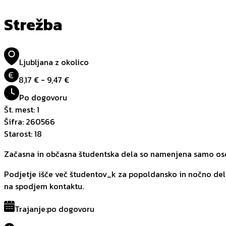
Strežba
Ljubljana z okolico
€
8,17 € - 9,47 €
Po dogovoru
Št. mest
:
1
Šifra
:
260566
Starost
:
18
Začasna in občasna študentska dela so namenjena samo oseb
Podjetje išče več študentov_k za popoldansko in nočno delo.
na spodjem kontaktu.
Trajanje
:
po dogovoru