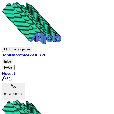
Mjob za podjetja
Jobi
Napotnice
Zaslužki
Info
FAQ
Novosti
04 20 20 450