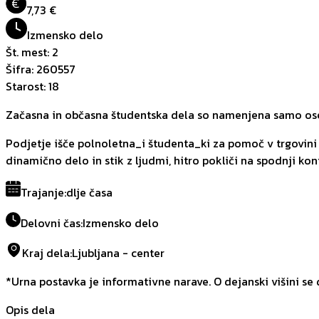
€
7,73 €
Izmensko delo
Št. mest
:
2
Šifra
:
260557
Starost
:
18
Začasna in občasna študentska dela so namenjena samo oseb
Podjetje išče polnoletna_i študenta_ki za pomoč v trgovini 
dinamično delo in stik z ljudmi, hitro pokliči na spodnji kon
Trajanje
:
dlje časa
Delovni čas
:
Izmensko delo
Kraj dela
:
Ljubljana - center
*Urna postavka je informativne narave. O dejanski višini se
Opis dela