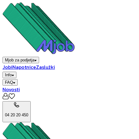
Mjob za podjetja
Jobi
Napotnice
Zaslužki
Info
FAQ
Novosti
04 20 20 450