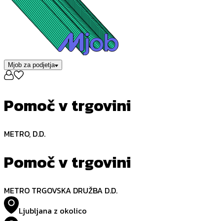
Mjob za podjetja
Pomoč v trgovini
METRO, D.D.
Pomoč v trgovini
METRO TRGOVSKA DRUŽBA D.D.
Ljubljana z okolico